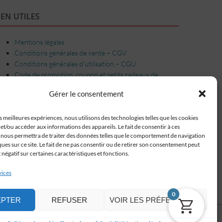
IEN UTILES
Mentions légales
Conditions générales de vente – CGV
Conditions générales d’utilisation – CGU
Code de promotion, coupon et petits cadeaux de
bienvenue
Gérer le consentement
Charte de confidentialité
Service-client & réclamations
es meilleures expériences, nous utilisons des technologies telles que les cookies
Emballage, livraison et suivi de vos commandes
et/ou accéder aux informations des appareils. Le fait de consentir à ces
Nous contacter
 nous permettra de traiter des données telles que le comportement de navigation
Politique de cookies (UE)
ques sur ce site. Le fait de ne pas consentir ou de retirer son consentement peut
t négatif sur certaines caractéristiques et fonctions.
vices
0
EPTER
REFUSER
VOIR LES PRÉFÉRENCES