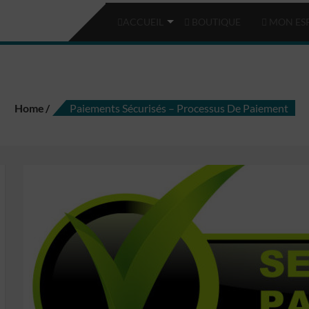
ACCUEIL
BOUTIQUE
MON ES
ements sécurisés – processus de paie
Home
Paiements Sécurisés – Processus De Paiement