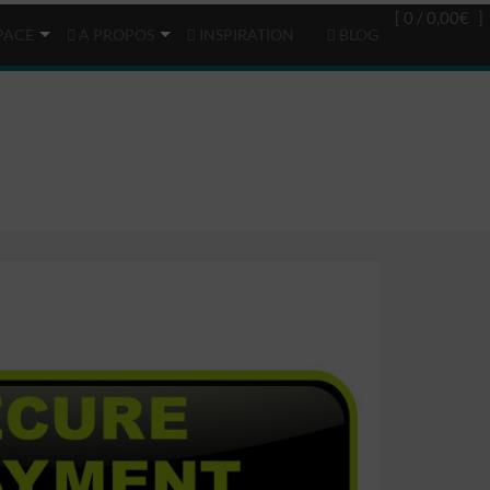
Login
(0)
[ 0 /
0,00€
]
PACE
A PROPOS
INSPIRATION
BLOG
ment