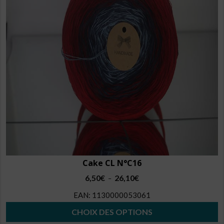
peuvent
être
choisies
sur
la
page
du
produit
Cake CL N°C16
Plage
6,50
€
26,10
€
–
de
EAN:
1130000053061
prix :
6,50€
CHOIX DES OPTIONS
à