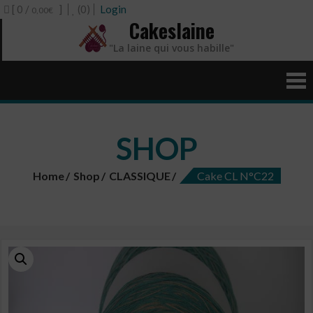
[ 0 /
]
(0)
Login
0,00€
Cakeslaine
"La laine qui vous habille"
SHOP
Home
Shop
CLASSIQUE
Cake CL N°C22