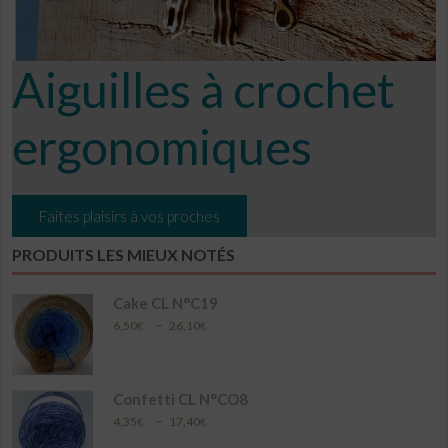
Aiguilles à crochet
ergonomiques
Faites plaisirs à vos proches
PRODUITS LES MIEUX NOTÉS
Cake CL N°C19
Plage
–
6,50
€
26,10
€
de
prix :
6,50€
à
Confetti CL N°CO8
26,10€
Plage
–
4,35
€
17,40
€
de