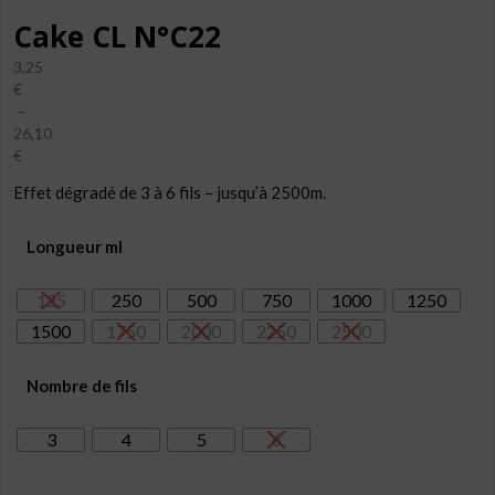
Cake CL N°C22
3,25
€
–
26,10
€
Plage
Effet dégradé de 3 à 6 fils – jusqu’à 2500m.
de
prix :
3,25€
Longueur ml
à
26,10€
125
250
500
750
1000
1250
1500
1750
2000
2250
2500
Nombre de fils
3
4
5
6