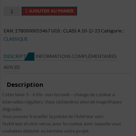
quantité
AJOUTER AU PANIER
de
Cake
EAN:
2780000055467
UGS :
CLASS A 10-2/-23
Catégorie :
CL
CLASSIQUE
N°C22
DESCRIPTION
INFORMATIONS COMPLÉMENTAIRES
AVIS (0)
Description
Cette laine 3 – 6 fils- non torsadé – change de couleur à
intervalles réguliers. Vous obtiendrez ainsi de magnifiques
dégradés.
Vous pouvez travailler la pelote de l’intérieur vers
l’extérieur et vice-versa, avec la couleur avec laquelle vous
souhaitez débuter ou termine votre projet.