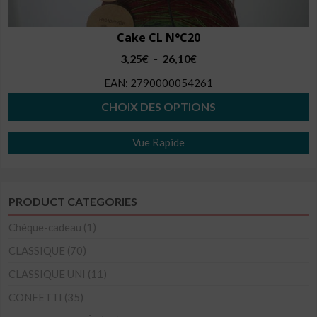
Cake CL N°C20
Plage
3,25
€
26,10
€
–
de
EAN:
2790000054261
prix :
3,25€
CHOIX DES OPTIONS
à
Ce
26,10€
Vue Rapide
produit
a
plusieurs
PRODUCT CATEGORIES
variations.
Les
Chèque-cadeau
(1)
options
CLASSIQUE
(70)
peuvent
CLASSIQUE UNI
(11)
être
CONFETTI
(35)
choisies