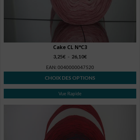
Cake CL N°C3
Plage
3,25
€
26,10
€
–
de
EAN:
0040000047520
prix :
3,25€
CHOIX DES OPTIONS
à
Ce
26,10€
Vue Rapide
produit
a
plusieurs
variations.
Les
options