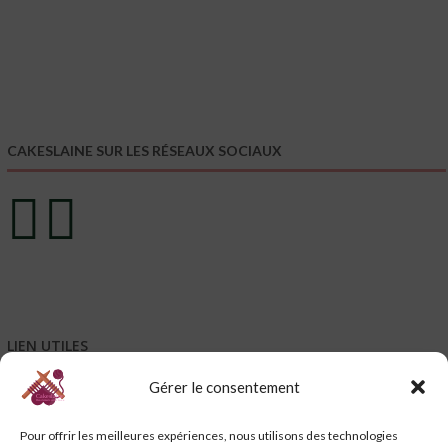
CAKESLAINE SUR LES RÉSEAUX SOCIAUX
LIEN UTILES
Gérer le consentement
Mentions légales
Conditions générales de vente – CGV
Pour offrir les meilleures expériences, nous utilisons des technologies
Conditions générales d’utilisation – CGU