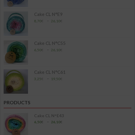
prix :
4,35€
à
Cake CL N°E9
17,40€
Plage
–
8,70
€
26,10
€
de
prix :
8,70€
à
Cake CL N°C55
26,10€
Plage
–
6,50
€
26,10
€
de
prix :
6,50€
à
Cake CL N°C61
26,10€
Plage
–
3,25
€
19,50
€
de
prix :
3,25€
à
PRODUCTS
19,50€
Cake CL N°E43
Plage
–
6,50
€
26,10
€
de
prix :