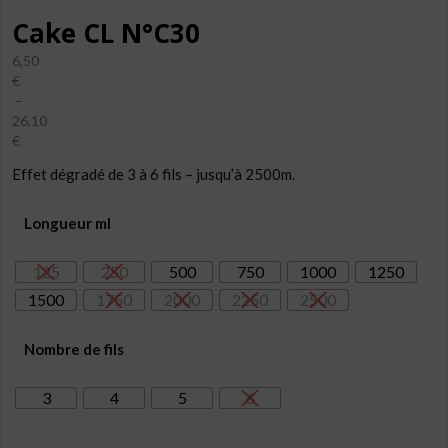
Cake CL N°C30
6,50
€
–
26,10
€
Plage
Effet dégradé de 3 à 6 fils – jusqu’à 2500m.
de
prix :
6,50€
Longueur ml
à
26,10€
125
250
500
750
1000
1250
1500
1750
2000
2250
2500
Nombre de fils
3
4
5
6