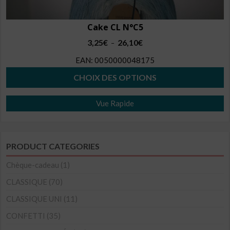
Cake CL N°C5
Plage
3,25
€
26,10
€
–
de
EAN:
0050000048175
prix :
3,25€
CHOIX DES OPTIONS
à
Ce
26,10€
Vue Rapide
produit
a
plusieurs
PRODUCT CATEGORIES
variations.
Les
Chèque-cadeau
(1)
options
CLASSIQUE
(70)
peuvent
CLASSIQUE UNI
(11)
être
CONFETTI
(35)
choisies