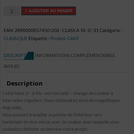
quantité
AJOUTER AU PANIER
de
Cake
EAN:
2890000057450
UGS :
CLASS A 10-2/-31
Catégorie :
CL
CLASSIQUE
Étiquette :
Produit-CAKE
N°C30
DESCRIPTION
INFORMATIONS COMPLÉMENTAIRES
AVIS (0)
Description
Cette laine 3 – 6 fils- non torsadé – change de couleur à
intervalles réguliers. Vous obtiendrez ainsi de magnifiques
dégradés.
Vous pouvez travailler la pelote de l’intérieur vers
l’extérieur et vice-versa, avec la couleur avec laquelle vous
souhaitez débuter ou termine votre projet.