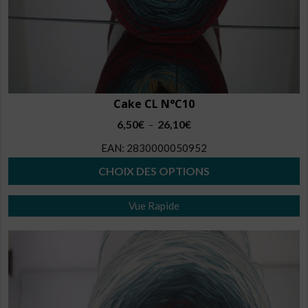
Cake CL N°C10
Plage
6,50
€
26,10
€
–
de
EAN:
2830000050952
prix :
6,50€
CHOIX DES OPTIONS
à
Ce
26,10€
Vue Rapide
produit
a
plusieurs
variations.
Les
options