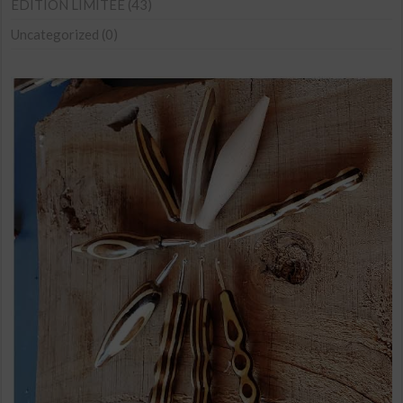
sur
EDITION LIMITÉE
(43)
la
Uncategorized
(0)
page
du
produit