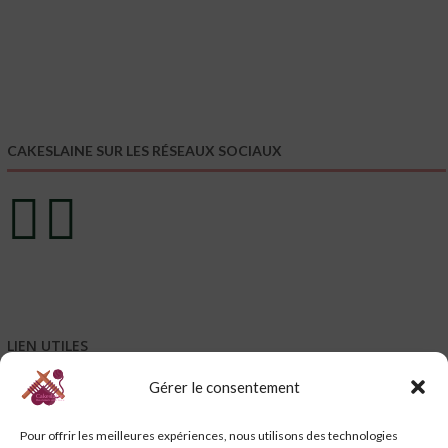
CAKESLAINE SUR LES RÉSEAUX SOCIAUX
LIEN UTILES
Gérer le consentement
Mentions légales
Conditions générales de vente – CGV
Pour offrir les meilleures expériences, nous utilisons des technologies
Conditions générales d’utilisation – CGU