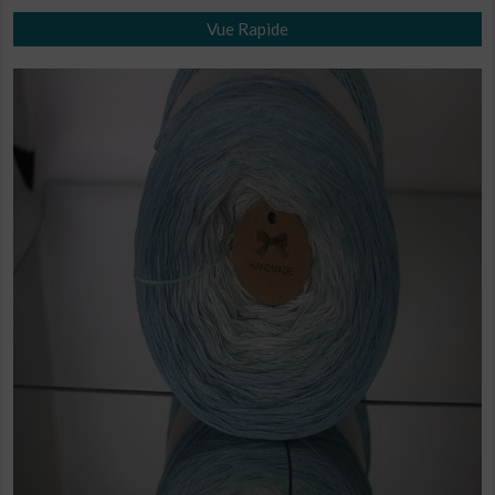
Ce
26,10€
Vue Rapide
produit
a
plusieurs
variations.
Les
options
peuvent
être
choisies
sur
la
page
du
produit