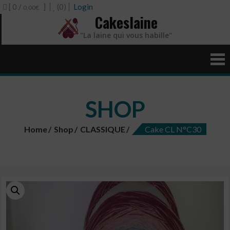
[ 0 /
]
(0)
Login
0,00€
Cakeslaine
"La laine qui vous habille"
SHOP
Home
Shop
CLASSIQUE
Cake CL N°C30