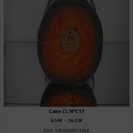
Les
options
peuvent
être
choisies
sur
la
page
du
produit
Cake CL N°C17
Plage
6,50
€
26,10
€
–
de
EAN:
1460000053366
prix :