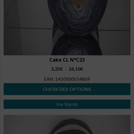
Cake CL N°C23
Plage
3,25
€
26,10
€
–
de
EAN:
1450000054869
prix :
3,25€
CHOIX DES OPTIONS
à
Ce
26,10€
Vue Rapide
produit
a
plusieurs
variations.