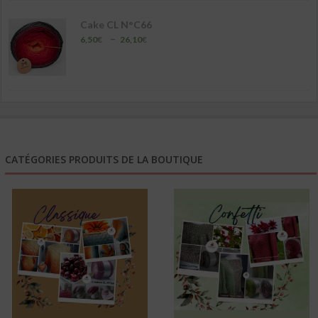
26,10€
Cake CL N°C66
Plage
–
6,50
€
26,10
€
de
prix :
6,50€
à
26,10€
CATÉGORIES PRODUITS DE LA BOUTIQUE