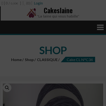
[ 0 /
]
(0)
Login
0,00€
Cakeslaine
"La laine qui vous habille"
SHOP
Home
Shop
CLASSIQUE
Cake CL N°C34