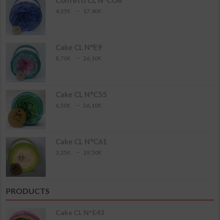
26,10€
Plage
–
4,35
€
17,40
€
de
prix :
4,35€
à
Cake CL N°E9
17,40€
Plage
–
8,70
€
26,10
€
de
prix :
8,70€
à
Cake CL N°C55
26,10€
Plage
–
6,50
€
26,10
€
de
prix :
6,50€
à
Cake CL N°C61
26,10€
Plage
–
3,25
€
19,50
€
de
prix :
3,25€
à
PRODUCTS
19,50€
Cake CL N°E43