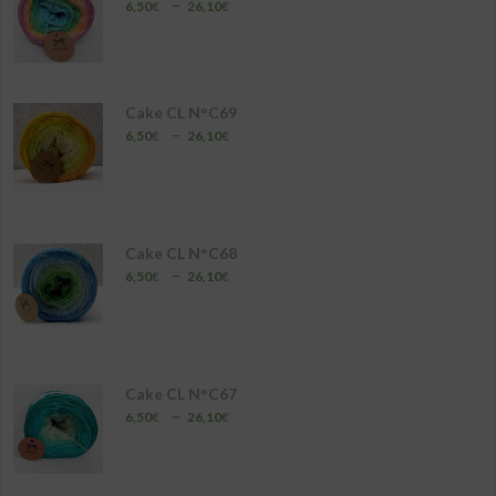
Plage
–
6,50
€
26,10
€
de
prix :
6,50€
à
26,10€
Cake CL N°C69
Plage
–
6,50
€
26,10
€
de
prix :
6,50€
à
26,10€
Cake CL N°C68
Plage
–
6,50
€
26,10
€
de
prix :
6,50€
à
26,10€
Cake CL N°C67
Plage
–
6,50
€
26,10
€
de
prix :
6,50€
à