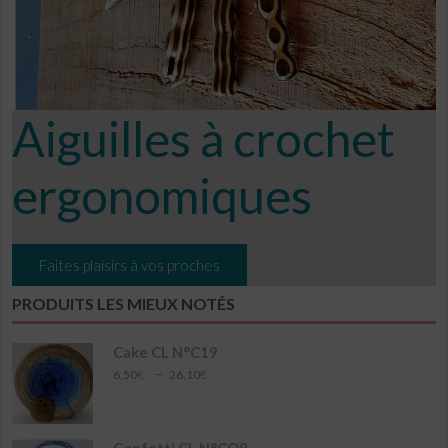
Aiguilles à crochet
ergonomiques
Faites plaisirs à vos proches
PRODUITS LES MIEUX NOTÉS
Cake CL N°C19
Plage
–
6,50
€
26,10
€
de
prix :
6,50€
à
Confetti CL N°CO8