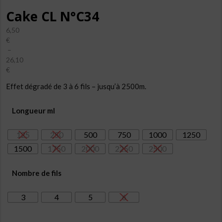
Cake CL N°C34
6,50
€
–
26,10
€
Plage
Effet dégradé de 3 à 6 fils – jusqu’à 2500m.
de
prix :
6,50€
Longueur ml
à
26,10€
125
250
500
750
1000
1250
1500
1750
2000
2250
2500
Nombre de fils
3
4
5
6