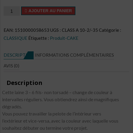
quantité
AJOUTER AU PANIER
de
Cake
EAN:
1510000058653
UGS :
CLASS A 10-2/-35
Catégorie :
CL
CLASSIQUE
Étiquette :
Produit-CAKE
N°C34
DESCRIPTION
INFORMATIONS COMPLÉMENTAIRES
AVIS (0)
Description
Cette laine 3 – 6 fils- non torsadé – change de couleur à
intervalles réguliers. Vous obtiendrez ainsi de magnifiques
dégradés.
Vous pouvez travailler la pelote de l’intérieur vers
l’extérieur et vice-versa, avec la couleur avec laquelle vous
souhaitez débuter ou termine votre projet.