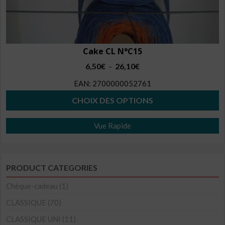
Cake CL N°C15
Plage
6,50
€
26,10
€
–
de
EAN:
2700000052761
prix :
6,50€
CHOIX DES OPTIONS
à
Ce
26,10€
Vue Rapide
produit
a
plusieurs
PRODUCT CATEGORIES
variations.
Les
Chèque-cadeau
(1)
options
CLASSIQUE
(70)
peuvent
CLASSIQUE UNI
(11)