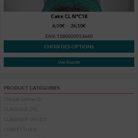
Cake CL N°C18
Plage
6,50
€
26,10
€
–
de
EAN:
1180000053660
prix :
6,50€
CHOIX DES OPTIONS
à
Ce
26,10€
Vue Rapide
produit
a
plusieurs
PRODUCT CATEGORIES
variations.
Les
Chèque-cadeau
(1)
options
CLASSIQUE
(70)
peuvent
CLASSIQUE UNI
(11)
être
CONFETTI
(35)
choisies