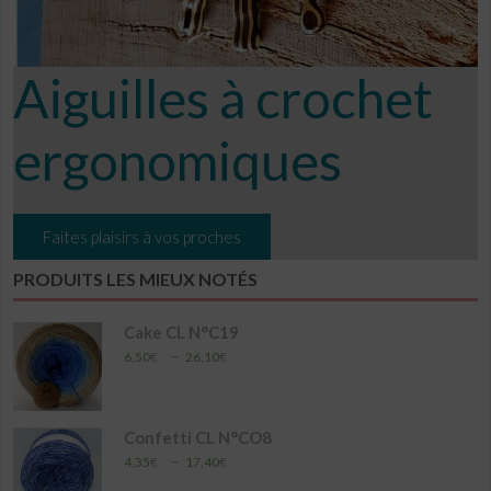
Aiguilles à crochet
ergonomiques
Faites plaisirs à vos proches
PRODUITS LES MIEUX NOTÉS
Cake CL N°C19
Plage
–
6,50
€
26,10
€
de
prix :
6,50€
à
Confetti CL N°CO8
26,10€
Plage
–
4,35
€
17,40
€
de