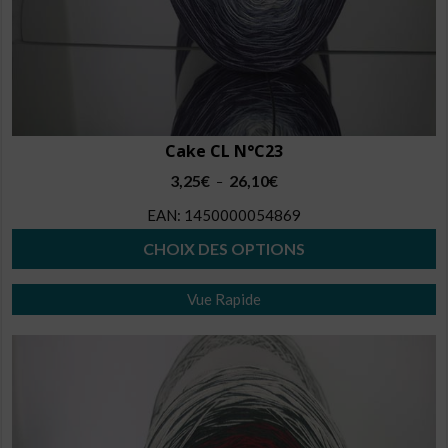
Cake CL N°C23
Plage
3,25
€
26,10
€
–
de
EAN:
1450000054869
prix :
3,25€
CHOIX DES OPTIONS
à
Ce
26,10€
Vue Rapide
produit
a
plusieurs
variations.
Les
options