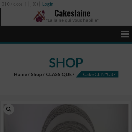
[ 0 /
]
(0)
Login
0,00€
Cakeslaine
"La laine qui vous habille"
SHOP
Home
Shop
CLASSIQUE
Cake CL N°C37