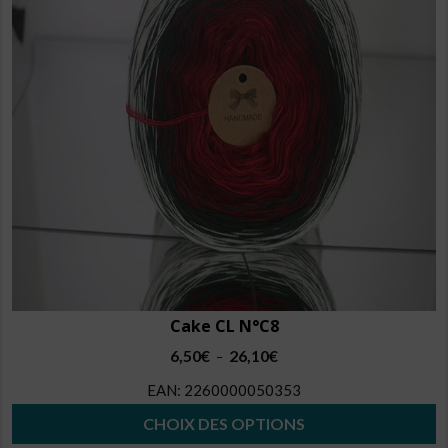
peuvent
être
choisies
sur
la
page
du
produit
Cake CL N°C8
Plage
6,50
€
26,10
€
–
de
EAN:
2260000050353
prix :
6,50€
CHOIX DES OPTIONS
à