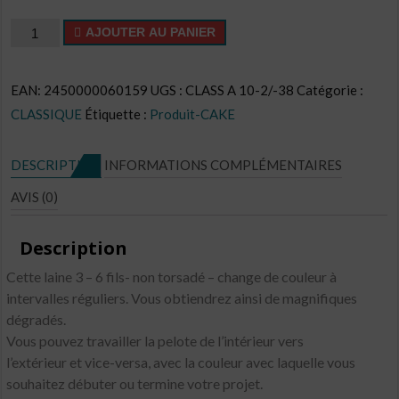
quantité
AJOUTER AU PANIER
de
Cake
EAN:
2450000060159
UGS :
CLASS A 10-2/-38
Catégorie :
CL
CLASSIQUE
Étiquette :
Produit-CAKE
N°C37
DESCRIPTION
INFORMATIONS COMPLÉMENTAIRES
AVIS (0)
Description
Cette laine 3 – 6 fils- non torsadé – change de couleur à
intervalles réguliers. Vous obtiendrez ainsi de magnifiques
dégradés.
Vous pouvez travailler la pelote de l’intérieur vers
l’extérieur et vice-versa, avec la couleur avec laquelle vous
souhaitez débuter ou termine votre projet.