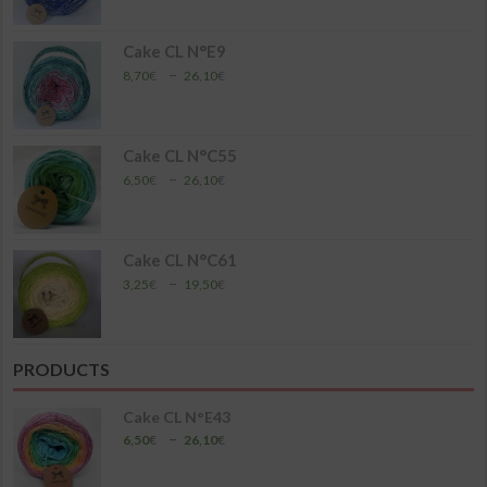
prix :
4,35€
à
Cake CL N°E9
17,40€
Plage
–
8,70
€
26,10
€
de
prix :
8,70€
à
Cake CL N°C55
26,10€
Plage
–
6,50
€
26,10
€
de
prix :
6,50€
à
Cake CL N°C61
26,10€
Plage
–
3,25
€
19,50
€
de
prix :
3,25€
à
PRODUCTS
19,50€
Cake CL N°E43
Plage
–
6,50
€
26,10
€
de
prix :