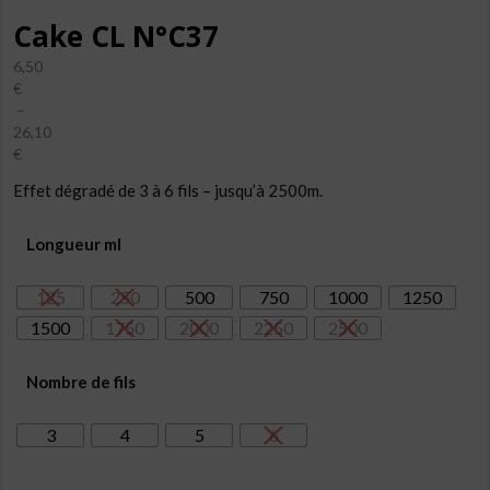
Cake CL N°C37
6,50
€
–
26,10
€
Plage
Effet dégradé de 3 à 6 fils – jusqu’à 2500m.
de
prix :
6,50€
Longueur ml
à
26,10€
125
250
500
750
1000
1250
1500
1750
2000
2250
2500
Nombre de fils
3
4
5
6