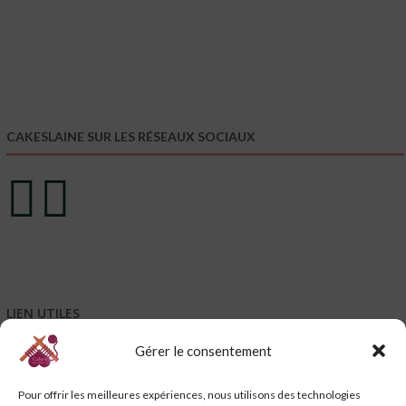
CAKESLAINE SUR LES RÉSEAUX SOCIAUX
LIEN UTILES
Gérer le consentement
Mentions légales
Conditions générales de vente – CGV
Pour offrir les meilleures expériences, nous utilisons des technologies
Conditions générales d’utilisation – CGU