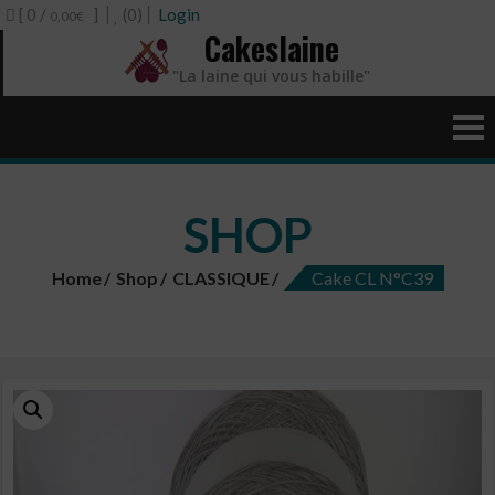
[ 0 /
]
(0)
Login
0,00€
Cakeslaine
"La laine qui vous habille"
SHOP
Home
Shop
CLASSIQUE
Cake CL N°C39