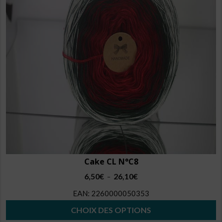
peuvent
être
choisies
sur
la
page
du
produit
Cake CL N°C8
Plage
6,50
€
26,10
€
–
de
EAN:
2260000050353
prix :
6,50€
CHOIX DES OPTIONS
à