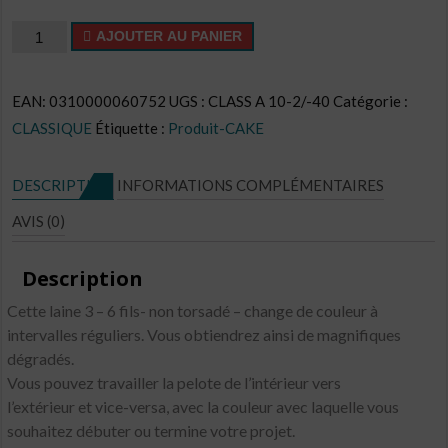
quantité
AJOUTER AU PANIER
de
Cake
EAN:
0310000060752
UGS :
CLASS A 10-2/-40
Catégorie :
CL
CLASSIQUE
Étiquette :
Produit-CAKE
N°C39
DESCRIPTION
INFORMATIONS COMPLÉMENTAIRES
AVIS (0)
Description
Cette laine 3 – 6 fils- non torsadé – change de couleur à
intervalles réguliers. Vous obtiendrez ainsi de magnifiques
dégradés.
Vous pouvez travailler la pelote de l’intérieur vers
l’extérieur et vice-versa, avec la couleur avec laquelle vous
souhaitez débuter ou termine votre projet.