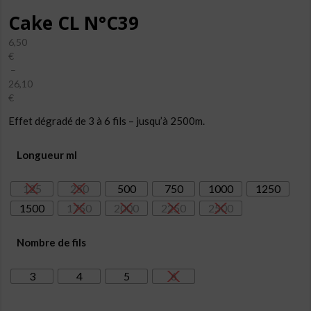
Cake CL N°C39
6,50
€
–
26,10
€
Plage
Effet dégradé de 3 à 6 fils – jusqu’à 2500m.
de
prix :
6,50€
Longueur ml
à
26,10€
125
250
500
750
1000
1250
1500
1750
2000
2250
2500
Nombre de fils
3
4
5
6