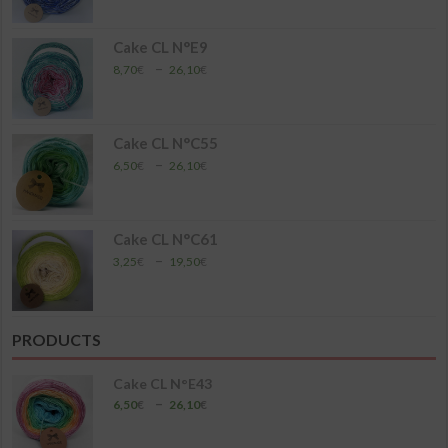
prix :
4,35€
à
Cake CL N°E9
17,40€
Plage
–
8,70
€
26,10
€
de
prix :
8,70€
à
Cake CL N°C55
26,10€
Plage
–
6,50
€
26,10
€
de
prix :
6,50€
à
Cake CL N°C61
26,10€
Plage
–
3,25
€
19,50
€
de
prix :
3,25€
à
PRODUCTS
19,50€
Cake CL N°E43
Plage
–
6,50
€
26,10
€
de
prix :