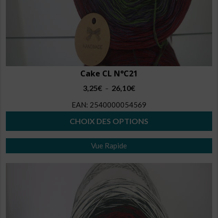
Cake CL N°C21
Plage
3,25
€
26,10
€
–
de
EAN:
2540000054569
prix :
3,25€
CHOIX DES OPTIONS
à
Ce
26,10€
Vue Rapide
produit
a
plusieurs
variations.
Les
options