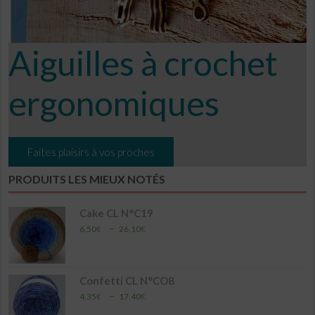
Aiguilles à crochet
ergonomiques
Faites plaisirs à vos proches
PRODUITS LES MIEUX NOTÉS
Cake CL N°C19
Plage
–
6,50
€
26,10
€
de
prix :
6,50€
à
Confetti CL N°CO8
26,10€
Plage
–
4,35
€
17,40
€
de