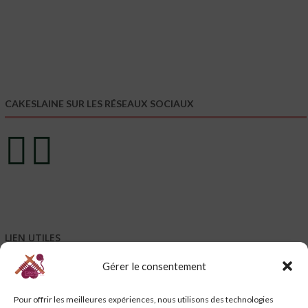
CAKESLAINE SUR LES RÉSEAUX SOCIAUX
LIEN UTILES
Gérer le consentement
Mentions légales
Conditions générales de vente – CGV
Pour offrir les meilleures expériences, nous utilisons des technologies
Conditions générales d’utilisation – CGU