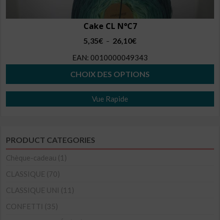
Cake CL N°C7
Plage
5,35
€
26,10
€
–
de
EAN:
0010000049343
prix :
5,35€
CHOIX DES OPTIONS
à
Ce
26,10€
Vue Rapide
produit
a
plusieurs
PRODUCT CATEGORIES
variations.
Les
Chèque-cadeau
(1)
options
CLASSIQUE
(70)
peuvent
CLASSIQUE UNI
(11)
être
CONFETTI
(35)
choisies