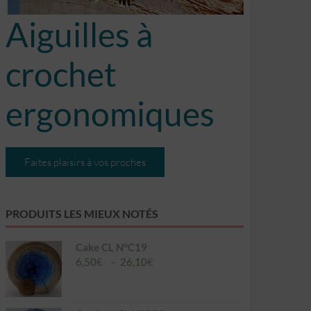
Aiguilles à
crochet
ergonomiques
Faites plaisirs à vos proches
PRODUITS LES MIEUX NOTÉS
Cake CL N°C19
Plage
6,50
€
–
26,10
€
de
prix :
6,50€