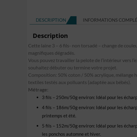
DESCRIPTION
INFORMATIONS COMPL
Description
Cette laine 3 – 6 fils- non torsadé – change de couleu
magnifiques dégradés.
Vous pouvez travailler la pelote de l’intérieur vers l’
souhaitez débuter ou termine votre projet.
Composition: 50% coton / 50% acrylique, mélange h
textiles testés aux polluants (adaptée aux bébés).
Métrage:
3 fils – 250m/50g environ: Idéal pour les écharpe
4 fils – 186m/50g environ: Idéal pour les écharpes
printemps et été.
5 fils – 152m/50g environ: Idéal pour les écharpes,
les ponchos automne et hiver.