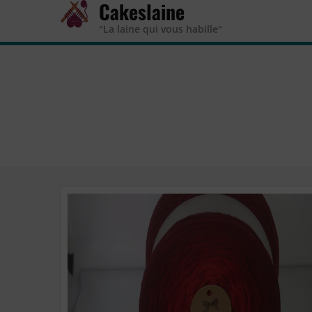
Cakeslaine
"La laine qui vous habille"