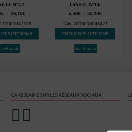
ke CL N°C2
Cake CL N°C6
Plage
Plage
0
€
26,10
€
6,50
€
26,10
€
–
–
de
de
110000047108
EAN:
2800000048471
prix :
prix :
Ce
Ce
6,50€
6,50€
 DES OPTIONS
CHOIX DES OPTIONS
produit
produit
à
à
26,10€
26,10€
a
a
ue Rapide
Vue Rapide
plusieurs
plusieur
variations.
variation
Les
Les
options
options
peuvent
peuvent
L
CAKESLAINE SUR LES RÉSEAUX SOCIAUX
être
être
choisies
choisies
sur
sur
la
la
page
page