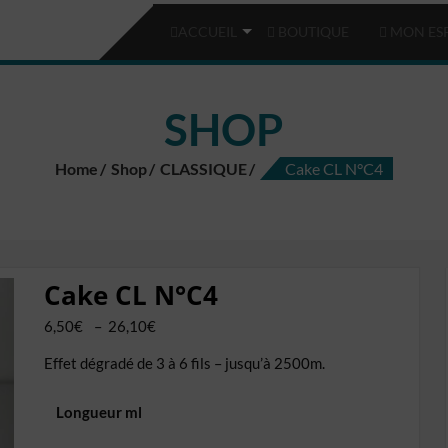
ACCUEIL
BOUTIQUE
MON ES
SHOP
Home
Shop
CLASSIQUE
Cake CL N°C4
Cake CL N°C4
Plage
6,50
€
–
26,10
€
de
Effet dégradé de 3 à 6 fils – jusqu’à 2500m.
prix :
6,50€
Longueur ml
à