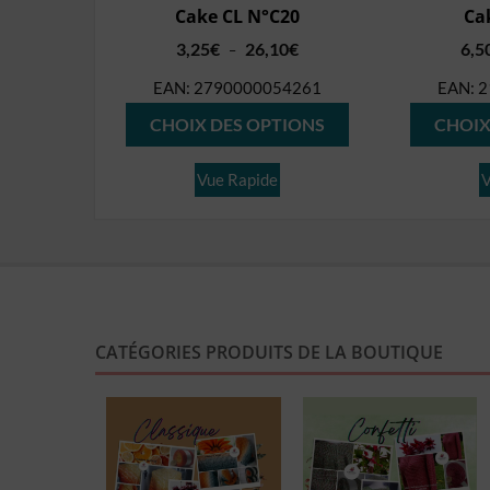
Cake CL N°C20
Ca
Plage
3,25
€
26,10
€
6,5
–
de
EAN:
2790000054261
EAN:
2
prix :
Ce
3,25€
CHOIX DES OPTIONS
CHOIX
produit
à
26,10€
a
Vue Rapide
V
plusieurs
variations.
Les
options
peuvent
CATÉGORIES PRODUITS DE LA BOUTIQUE
être
choisies
sur
la
page