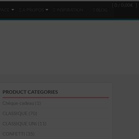
Login
(0)
[ 0 /
0,00€
]
PACE
A PROPOS
INSPIRATION
BLOG
PRODUCT CATEGORIES
Chèque-cadeau
(1)
CLASSIQUE
(70)
CLASSIQUE UNI
(11)
CONFETTI
(35)