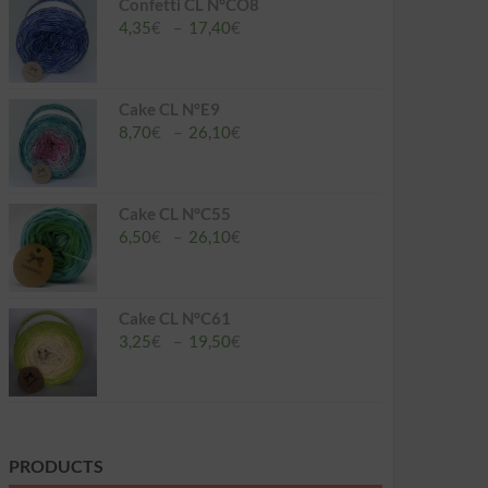
à
Confetti CL N°CO8
26,10€
Plage
4,35
€
–
17,40
€
de
prix :
4,35€
à
Cake CL N°E9
17,40€
Plage
8,70
€
–
26,10
€
de
prix :
8,70€
à
Cake CL N°C55
26,10€
Plage
6,50
€
–
26,10
€
de
prix :
6,50€
à
Cake CL N°C61
26,10€
Plage
3,25
€
–
19,50
€
de
prix :
3,25€
à
19,50€
PRODUCTS