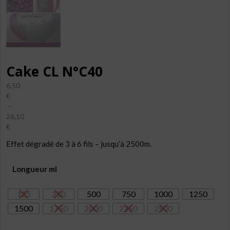
Cake CL N°C40
6,50
€
–
26,10
€
Plage
Effet dégradé de 3 à 6 fils – jusqu’à 2500m.
de
prix :
6,50€
Longueur ml
à
26,10€
125
250
500
750
1000
1250
1500
1750
2000
2250
2500