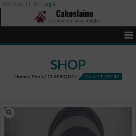
[ 0 /
]
(0)
Login
0,00€
Cakeslaine
"La laine qui vous habille"
SHOP
Home
Shop
CLASSIQUE
Cake CL N°C40