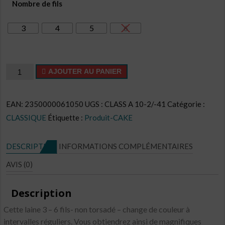
Nombre de fils
3
4
5
6
quantité
AJOUTER AU PANIER
de
Cake
EAN:
2350000061050
UGS :
CLASS A 10-2/-41
Catégorie :
CL
CLASSIQUE
Étiquette :
Produit-CAKE
N°C40
DESCRIPTION
INFORMATIONS COMPLÉMENTAIRES
AVIS (0)
Description
Cette laine 3 – 6 fils- non torsadé – change de couleur à
intervalles réguliers. Vous obtiendrez ainsi de magnifiques