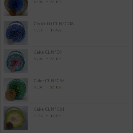
Plage
–
6,50
€
26,10
€
de
prix :
6,50€
à
Confetti CL N°CO8
26,10€
Plage
–
4,35
€
17,40
€
de
prix :
4,35€
à
Cake CL N°E9
17,40€
Plage
–
8,70
€
26,10
€
de
prix :
8,70€
à
Cake CL N°C55
26,10€
Plage
–
6,50
€
26,10
€
de
prix :
6,50€
à
Cake CL N°C61
26,10€
Plage
–
3,25
€
19,50
€
de
prix :
3,25€