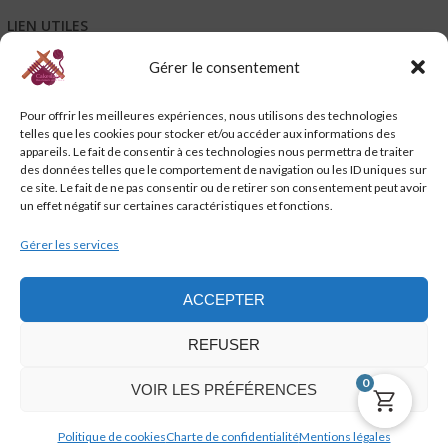
LIEN UTILES
Gérer le consentement
Mentions légales
Conditions générales de vente – CGV
Pour offrir les meilleures expériences, nous utilisons des technologies
Conditions générales d’utilisation – CGU
telles que les cookies pour stocker et/ou accéder aux informations des
Code de promotion, coupon et petits cadeaux de bienvenue
appareils. Le fait de consentir à ces technologies nous permettra de traiter
Charte de confidentialité
des données telles que le comportement de navigation ou les ID uniques sur
Service-client & réclamations
ce site. Le fait de ne pas consentir ou de retirer son consentement peut avoir
un effet négatif sur certaines caractéristiques et fonctions.
Emballage, livraison et suivi de vos commandes
Nous contacter
Gérer les services
Politique de cookies (UE)
ACCEPTER
REFUSER
0
VOIR LES PRÉFÉRENCES
cakeslaine.com @2021 - 2023 - WordPress Theme : AccessPress Store by
AccessPress Themes
Politique de cookies
Charte de confidentialité
Mentions légales