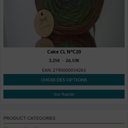
page
du
produit
Cake CL N°C20
Plage
3,25
€
26,10
€
–
de
EAN:
2790000054261
prix :
3,25€
CHOIX DES OPTIONS
à
Ce
26,10€
Vue Rapide
produit
a
plusieurs
PRODUCT CATEGORIES
variations.
Les