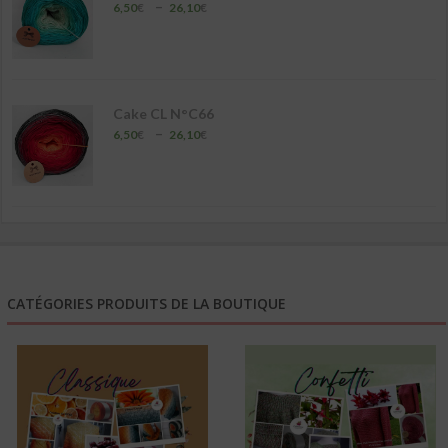
Plage
–
6,50
€
26,10
€
de
prix :
6,50€
à
26,10€
Cake CL N°C66
Plage
–
6,50
€
26,10
€
de
prix :
6,50€
à
26,10€
CATÉGORIES PRODUITS DE LA BOUTIQUE