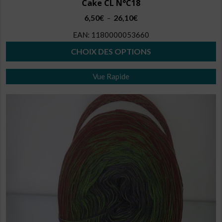
Cake CL N°C18
Plage
6,50
€
26,10
€
–
de
EAN:
1180000053660
prix :
6,50€
CHOIX DES OPTIONS
à
Ce
26,10€
Vue Rapide
produit
a
plusieurs
variations.
Les
options
peuvent
être
choisies
sur
la