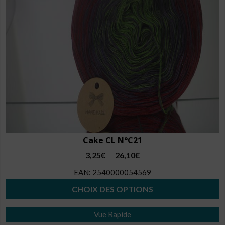
Cake CL N°C21
Plage
3,25
€
26,10
€
–
de
EAN:
2540000054569
prix :
3,25€
CHOIX DES OPTIONS
à
Ce
26,10€
Vue Rapide
produit