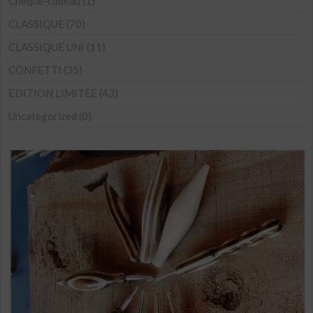
Chèque-cadeau
(1)
options
CLASSIQUE
(70)
peuvent
CLASSIQUE UNI
(11)
être
CONFETTI
(35)
choisies
sur
EDITION LIMITÉE
(43)
la
Uncategorized
(0)
page
du
produit