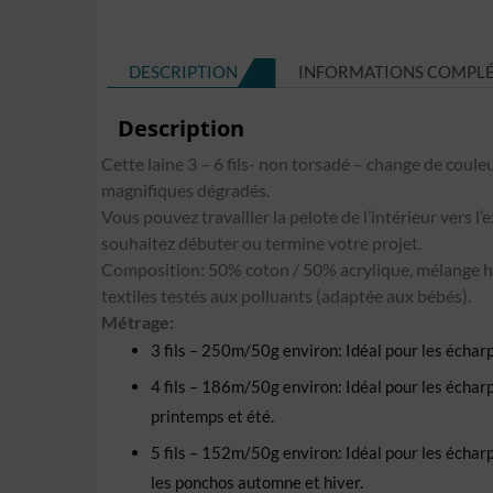
DESCRIPTION
INFORMATIONS COMPL
Description
Cette laine 3 – 6 fils- non torsadé – change de couleu
magnifiques dégradés.
Vous pouvez travailler la pelote de l’intérieur vers l’
souhaitez débuter ou termine votre projet.
Composition: 50% coton / 50% acrylique, mélange h
textiles testés aux polluants (adaptée aux bébés).
Métrage:
3 fils – 250m/50g environ: Idéal pour les écharpe
4 fils – 186m/50g environ: Idéal pour les écharpes
printemps et été.
5 fils – 152m/50g environ: Idéal pour les écharpes,
les ponchos automne et hiver.