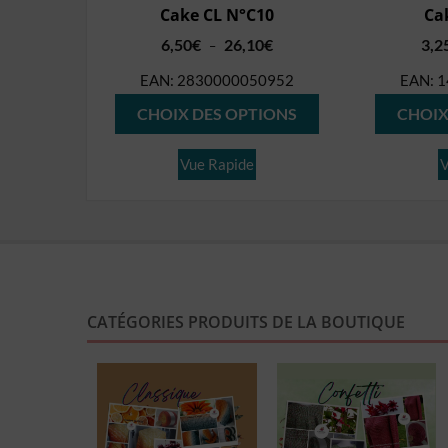
Cake CL N°C10
Ca
Plage
6,50
€
26,10
€
3,2
–
de
EAN:
2830000050952
EAN:
1
prix :
Ce
6,50€
CHOIX DES OPTIONS
CHOIX
produit
à
26,10€
a
Vue Rapide
V
plusieurs
variations.
Les
options
peuvent
CATÉGORIES PRODUITS DE LA BOUTIQUE
être
choisies
sur
la
page