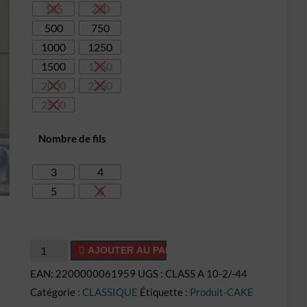
125
250
26,10€
500
750
1000
1250
1500
1750
2000
2250
2500
Nombre de fils
3
4
5
6
quantité
AJOUTER AU PANIER
de
EAN:
2200000061959
UGS :
CLASS A 10-2/-44
Cake
Catégorie :
CLASSIQUE
Étiquette :
Produit-CAKE
CL