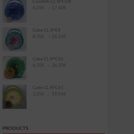
à
Confetti CL N°CO8
26,10€
Plage
4,35
€
–
17,40
€
de
prix :
4,35€
à
Cake CL N°E9
17,40€
Plage
8,70
€
–
26,10
€
de
prix :
8,70€
à
Cake CL N°C55
26,10€
Plage
6,50
€
–
26,10
€
de
prix :
6,50€
à
Cake CL N°C61
26,10€
Plage
3,25
€
–
19,50
€
de
prix :
3,25€
à
19,50€
PRODUCTS