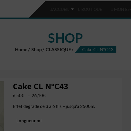
ACCUEIL
BOUTIQUE
MON ES
SHOP
Home
Shop
CLASSIQUE
Cake CL N°C43
Cake CL N°C43
Plage
6,50
€
–
26,10
€
de
Effet dégradé de 3 à 6 fils – jusqu’à 2500m.
prix :
6,50€
Longueur ml
à