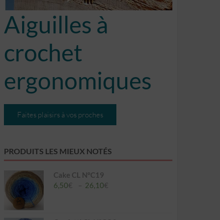
Aiguilles à
crochet
ergonomiques
Faites plaisirs à vos proches
PRODUITS LES MIEUX NOTÉS
Cake CL N°C19
Plage
6,50
€
–
26,10
€
de
prix :
6,50€