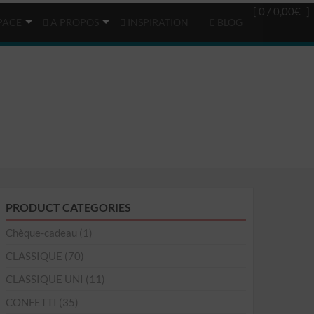
Login
(0)
[ 0 /
0,00€
]
PACE
A PROPOS
INSPIRATION
BLOG
PRODUCT CATEGORIES
Chèque-cadeau
(1)
CLASSIQUE
(70)
CLASSIQUE UNI
(11)
CONFETTI
(35)