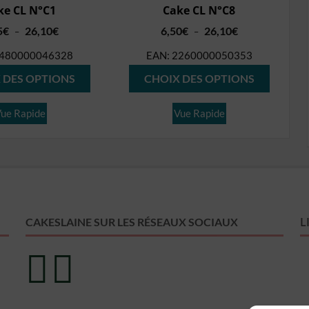
ke CL N°C1
Cake CL N°C8
Plage
Plage
5
€
26,10
€
6,50
€
26,10
€
–
–
de
de
480000046328
EAN:
2260000050353
prix :
prix :
Ce
Ce
3,25€
6,50€
 DES OPTIONS
CHOIX DES OPTIONS
produit
produit
à
à
26,10€
26,10€
a
a
ue Rapide
Vue Rapide
plusieurs
plusieur
variations.
variation
Les
Les
options
options
peuvent
peuvent
L
CAKESLAINE SUR LES RÉSEAUX SOCIAUX
être
être
choisies
choisies
sur
sur
la
la
page
page