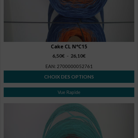
Cake CL N°C15
Plage
6,50
€
26,10
€
–
de
EAN:
2700000052761
prix :
6,50€
CHOIX DES OPTIONS
à
Ce
26,10€
Vue Rapide
produit
a
plusieurs
variations.
Les
options