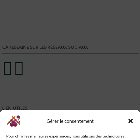
CAKESLAINE SUR LES RÉSEAUX SOCIAUX
LIEN UTILES
Gérer le consentement
Mentions légales
Conditions générales de vente – CGV
Pour offrir les meilleures expériences, nous utilisons des technologies
Conditions générales d’utilisation – CGU