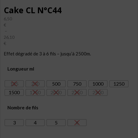
Cake CL N°C44
6,50
€
–
26,10
€
Plage
Effet dégradé de 3 à 6 fils – jusqu’à 2500m.
de
prix :
6,50€
Longueur ml
à
26,10€
125
250
500
750
1000
1250
1500
1750
2000
2250
2500
Nombre de fils
3
4
5
6