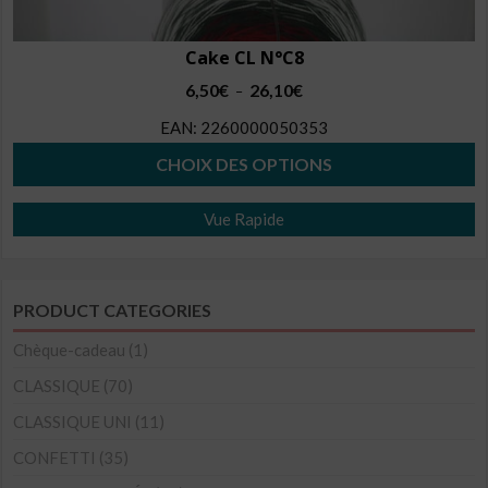
Cake CL N°C8
Plage
6,50
€
26,10
€
–
de
EAN:
2260000050353
prix :
6,50€
CHOIX DES OPTIONS
à
Ce
26,10€
Vue Rapide
produit
a
plusieurs
PRODUCT CATEGORIES
variations.
Les
Chèque-cadeau
(1)
options
CLASSIQUE
(70)
peuvent
CLASSIQUE UNI
(11)
être
CONFETTI
(35)
choisies