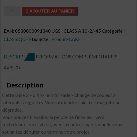
quantité
AJOUTER AU PANIER
de
Cake
EAN:
0580000091340
UGS :
CLASS A 10-2/-45
Catégorie :
CL
CLASSIQUE
Étiquette :
Produit-CAKE
N°C44
DESCRIPTION
INFORMATIONS COMPLÉMENTAIRES
AVIS (0)
Description
Cette laine 3 – 6 fils- non torsadé – change de couleur à
intervalles réguliers. Vous obtiendrez ainsi de magnifiques
dégradés.
Vous pouvez travailler la pelote de l’intérieur vers
l’extérieur et vice-versa, avec la couleur avec laquelle vous
souhaitez débuter ou termine votre projet.