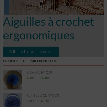
Aiguilles à crochet
ergonomiques
Faites plaisirs à vos proches
PRODUITS LES MIEUX NOTÉS
Cake CL N°C19
Plage
–
6,50
€
26,10
€
de
prix :
6,50€
à
Confetti CL N°CO8
26,10€
Plage
–
4,35
€
17,40
€
de