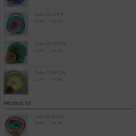
prix :
4,35€
à
Cake CL N°E9
17,40€
Plage
–
8,70
€
26,10
€
de
prix :
8,70€
à
Cake CL N°C55
26,10€
Plage
–
6,50
€
26,10
€
de
prix :
6,50€
à
Cake CL N°C61
26,10€
Plage
–
3,25
€
19,50
€
de
prix :
3,25€
à
PRODUCTS
19,50€
Cake CL N°E43
Plage
–
6,50
€
26,10
€
de
prix :