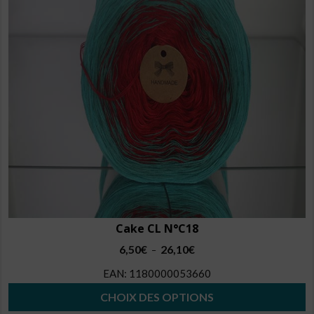
peuvent
être
choisies
sur
la
page
du
produit
Cake CL N°C18
Plage
6,50
€
26,10
€
–
de
EAN:
1180000053660
prix :
6,50€
CHOIX DES OPTIONS
à