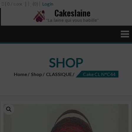
[ 0 /
]
(0)
Login
0,00€
Cakeslaine
"La laine qui vous habille"
SHOP
Home
Shop
CLASSIQUE
Cake CL N°C44