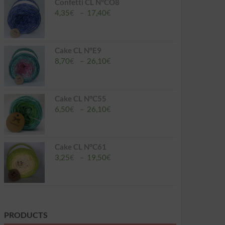
à
Confetti CL N°CO8
26,10€
Plage
4,35
€
–
17,40
€
de
prix :
4,35€
à
Cake CL N°E9
17,40€
Plage
8,70
€
–
26,10
€
de
prix :
8,70€
à
Cake CL N°C55
26,10€
Plage
6,50
€
–
26,10
€
de
prix :
6,50€
à
Cake CL N°C61
26,10€
Plage
3,25
€
–
19,50
€
de
prix :
3,25€
à
19,50€
PRODUCTS