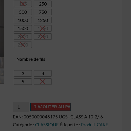
125
250
26,10€
500
750
1000
1250
1500
1750
2000
2250
2500
Nombre de fils
3
4
5
6
quantité
AJOUTER AU PANIER
de
EAN:
0050000048175
UGS :
CLASS A 10-2/-6-
Cake
Catégorie :
CLASSIQUE
Étiquette :
Produit-CAKE
CL