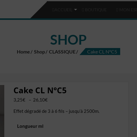
ACCUEIL
BOUTIQUE
MON ES
SHOP
Home
Shop
CLASSIQUE
Cake CL N°C5
Cake CL N°C5
Plage
3,25
€
–
26,10
€
de
Effet dégradé de 3 à 6 fils – jusqu’à 2500m.
prix :
3,25€
Longueur ml
à