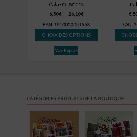
Cake CL N°C12
Ca
Plage
6,50
€
26,10
€
6,5
–
de
EAN:
1810000051563
EAN:
2
prix :
Ce
6,50€
CHOIX DES OPTIONS
CHOIX
produit
à
26,10€
a
Vue Rapide
V
plusieurs
variations.
Les
options
peuvent
CATÉGORIES PRODUITS DE LA BOUTIQUE
être
choisies
sur
la
page