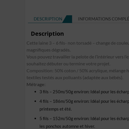
DESCRIPTION
INFORMATIONS COMPL
Description
Cette laine 3 – 6 fils- non torsadé – change de couleu
magnifiques dégradés.
Vous pouvez travailler la pelote de l’intérieur vers l’
souhaitez débuter ou termine votre projet.
Composition: 50% coton / 50% acrylique, mélange h
textiles testés aux polluants (adaptée aux bébés).
Métrage:
3 fils – 250m/50g environ: Idéal pour les écharpe
4 fils – 186m/50g environ: Idéal pour les écharpes
printemps et été.
5 fils – 152m/50g environ: Idéal pour les écharpes,
les ponchos automne et hiver.