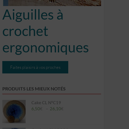
Aiguilles à
crochet
ergonomiques
Faites plaisirs à vos proches
PRODUITS LES MIEUX NOTÉS
Cake CL N°C19
Plage
6,50
€
–
26,10
€
de
prix :
6,50€