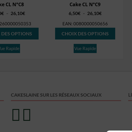
ke CL N°C8
Cake CL N°C9
Plage
Plage
0
€
26,10
€
6,50
€
26,10
€
–
–
de
de
260000050353
EAN:
0080000050656
prix :
prix :
Ce
Ce
6,50€
6,50€
 DES OPTIONS
CHOIX DES OPTIONS
produit
produit
à
à
26,10€
26,10€
a
a
ue Rapide
Vue Rapide
plusieurs
plusieur
variations.
variation
Les
Les
options
options
peuvent
peuvent
L
CAKESLAINE SUR LES RÉSEAUX SOCIAUX
être
être
choisies
choisies
sur
sur
la
la
page
page