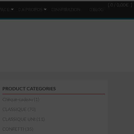
Login
(0)
[ 0 /
0,00€
]
PACE
A PROPOS
INSPIRATION
BLOG
PRODUCT CATEGORIES
Chèque-cadeau
(1)
CLASSIQUE
(70)
CLASSIQUE UNI
(11)
CONFETTI
(35)