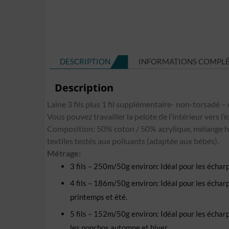
DESCRIPTION
INFORMATIONS COMPL
Description
Laine 3 fils plus 1 fil supplémentaire- non-torsadé – 
Vous pouvez travailler la pelote de l’intérieur vers l’e
Composition: 50% coton / 50% acrylique, mélange h
textiles testés aux polluants (adaptée aux bébés).
Métrage:
3 fils – 250m/50g environ: Idéal pour les écharpe
4 fils – 186m/50g environ: Idéal pour les écharpes
printemps et été.
5 fils – 152m/50g environ: Idéal pour les écharpes,
les ponchos automne et hiver.