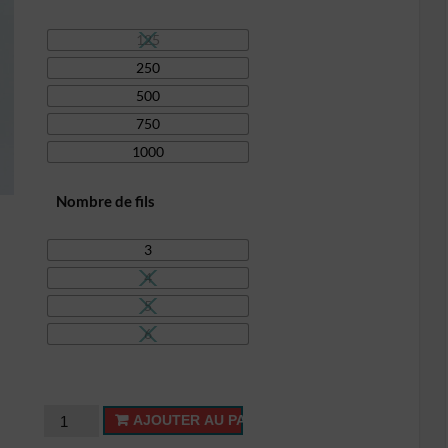
15,00€
125
250
500
750
1000
Nombre de fils
3
4
5
6
quantité
AJOUTER AU PANIER
de