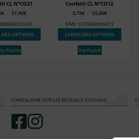
tti CL N°CO21
Confetti CL N°CO12
Plage
Plage
5
€
17,40
€
3,75
€
15,00
€
–
–
de
de
180000103631
EAN:
1370000065811
prix :
prix :
Ce
Ce
4,35€
3,75€
 DES OPTIONS
CHOIX DES OPTIONS
produit
produit
à
à
17,40€
15,00€
a
a
ue Rapide
Vue Rapide
plusieurs
plusieur
variations.
variation
Les
Les
options
options
peuvent
peuvent
être
être
L
CAKESLAINE SUR LES RÉSEAUX SOCIAUX
choisies
choisies
sur
sur
la
la
page
page