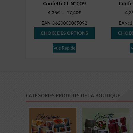
Confetti CL N°CO9
Confe
Plage
4,35
€
17,40
€
4,3
–
de
EAN:
0620000065092
EAN:
1
prix :
Ce
4,35€
CHOIX DES OPTIONS
CHOIX
produit
à
17,40€
a
Vue Rapide
V
plusieurs
variations.
Les
options
peuvent
être
CATÉGORIES PRODUITS DE LA BOUTIQUE
choisies
sur
la
page