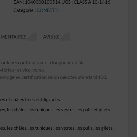
EAN:
1040000100514
UGS :
CLASS A 10-1/-16
Confetti
Catégorie :
CONFETTI
CL
N°CO16
ÉMENTAIRES
AVIS (0)
couleurs continues sur la longueur du fils.
xtérieur et vice-versa.
omogène, certification selon oekotex standard 100,
s et châles fines et filigranes.
, les châles, les tuniques, les vestes, les pulls et gilets
 les châles, les tuniques, les vestes, les pulls, les gilets,