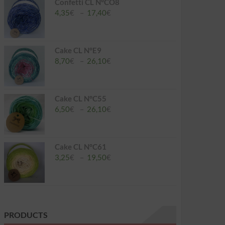
à
Confetti CL N°CO8
26,10€
Plage
4,35
€
–
17,40
€
de
prix :
4,35€
à
Cake CL N°E9
17,40€
Plage
8,70
€
–
26,10
€
de
prix :
8,70€
à
Cake CL N°C55
26,10€
Plage
6,50
€
–
26,10
€
de
prix :
6,50€
à
Cake CL N°C61
26,10€
Plage
3,25
€
–
19,50
€
de
prix :
3,25€
à
19,50€
PRODUCTS