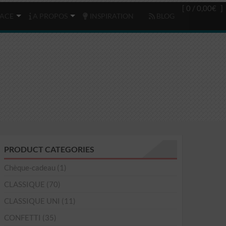
Login
(0)
[ 0 /
0,00€
]
ACE
A PROPOS
INSPIRATION
BLOG
PRODUCT CATEGORIES
Chèque-cadeau
(1)
CLASSIQUE
(70)
CLASSIQUE UNI
(11)
CONFETTI
(35)