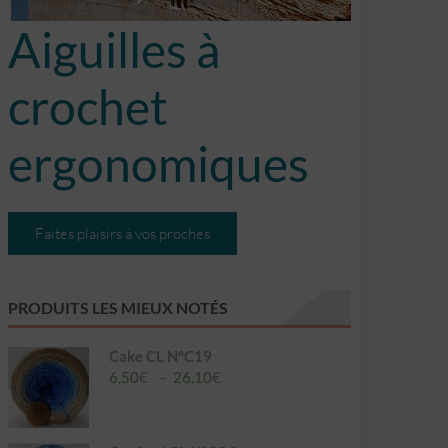
Aiguilles à
crochet
ergonomiques
Faites plaisirs à vos proches
PRODUITS LES MIEUX NOTÉS
Cake CL N°C19
Plage
6,50
€
–
26,10
€
de
prix :
6,50€