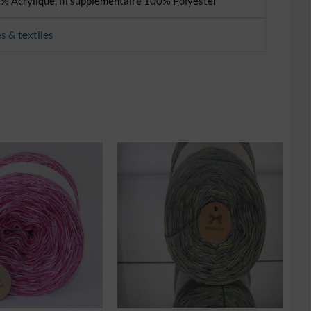
% Acrylique, fil supplémentaire 100% Polyester
es & textiles