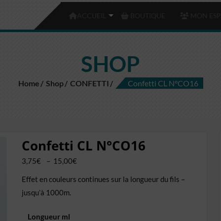
ACCUEIL
BOUTIQUE
MON ESP
SHOP
Home
Shop
CONFETTI
Confetti CL N°CO16
Confetti CL N°CO16
Plage
3,75
€
–
15,00
€
de
Effet en couleurs continues sur la longueur du fils –
prix :
jusqu’à 1000m.
3,75€
à
Longueur ml