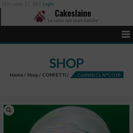
[ 0 /
]
(0)
Login
0,00€
Cakeslaine
"La laine qui vous habille"
SHOP
Home
Shop
CONFETTI
Confetti CL N°CO18