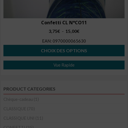
Confetti CL N°CO11
Plage
3,75
€
15,00
€
–
de
EAN:
0970000065630
prix :
3,75€
CHOIX DES OPTIONS
à
Ce
15,00€
Vue Rapide
produit
a
plusieurs
PRODUCT CATEGORIES
variations.
Les
Chèque-cadeau
(1)
options
CLASSIQUE
(70)
peuvent
CLASSIQUE UNI
(11)
être
CONFETTI
(35)