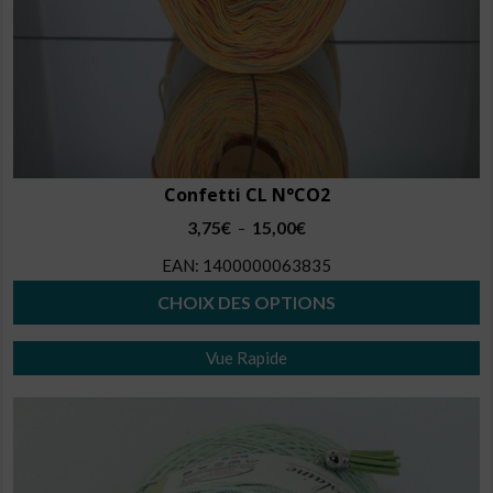
Confetti CL N°CO2
Plage
3,75
€
15,00
€
–
de
EAN:
1400000063835
prix :
3,75€
CHOIX DES OPTIONS
à
Ce
15,00€
Vue Rapide
produit
a
plusieurs
variations.
Les