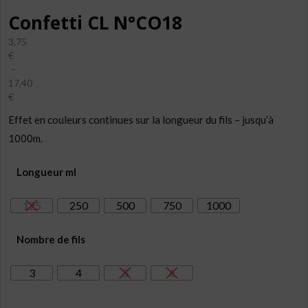
Confetti CL N°CO18
3,75
€
–
17,40
€
Plage
Effet en couleurs continues sur la longueur du fils – jusqu’à
de
prix :
1000m.
3,75€
à
Longueur ml
17,40€
125
250
500
750
1000
Nombre de fils
3
4
5
6