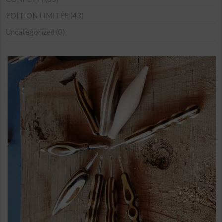
choisies
sur
EDITION LIMITÉE
(43)
la
Uncategorized
(0)
page
du
produit