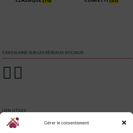
CLASSIQUE
(70)
CONFETTI
(35)
CAKESLAINE SUR LES RÉSEAUX SOCIAUX
LIEN UTILES
Gérer le consentement
Mentions légales
Conditions générales de vente – CGV