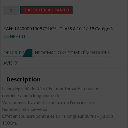
quantité
AJOUTER AU PANIER
de
Confetti
EAN:
1740000100872
UGS :
CLASS A 10-1/-18
Catégorie :
CL
CONFETTI
N°CO18
DESCRIPTION
INFORMATIONS COMPLÉMENTAIRES
AVIS (0)
Description
Laine dégradé de 3 à 6 fils – non-torsadé – couleurs
continues sur la longueur du fils.
Vous pouvez travailler la pelote de l’intérieur vers
l’extérieur et vice-versa.
Effet en couleurs continues sur la longueur du fils – jusqu’à
1000m.