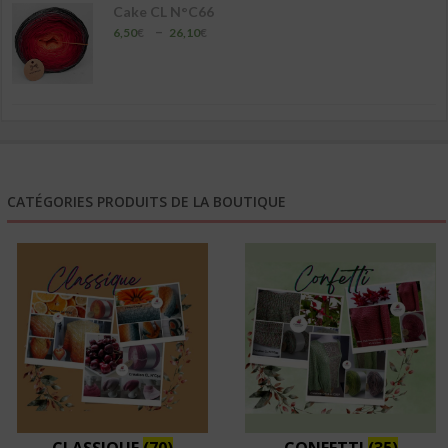
Cake CL N°C66
Plage
–
6,50
€
26,10
€
de
prix :
6,50€
à
26,10€
CATÉGORIES PRODUITS DE LA BOUTIQUE