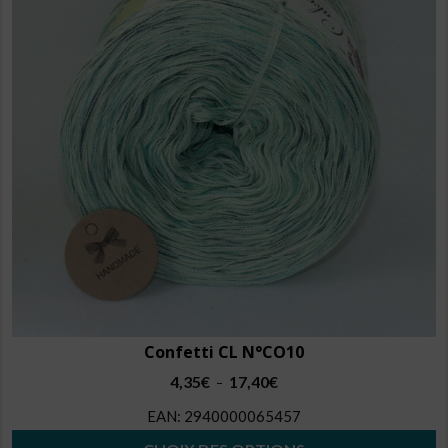
options
peuvent
être
choisies
sur
la
page
du
produit
Confetti CL N°CO10
Plage
4,35
€
17,40
€
–
de
EAN:
2940000065457
prix :
4,35€