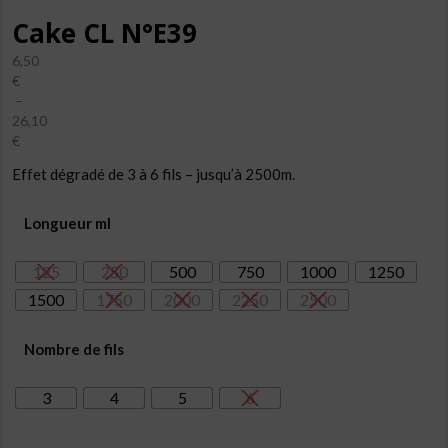
Cake CL N°E39
6,50
€
–
26,10
€
Plage
Effet dégradé de 3 à 6 fils – jusqu’à 2500m.
de
prix :
6,50€
Longueur ml
à
26,10€
125
250
500
750
1000
1250
1500
1750
2000
2250
2500
Nombre de fils
3
4
5
6