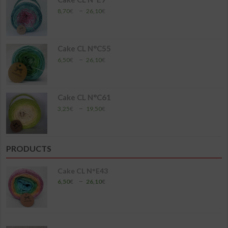
17,40€
Plage
–
8,70
€
26,10
€
de
prix :
8,70€
à
Cake CL N°C55
26,10€
Plage
–
6,50
€
26,10
€
de
prix :
6,50€
à
Cake CL N°C61
26,10€
Plage
–
3,25
€
19,50
€
de
prix :
3,25€
à
PRODUCTS
19,50€
Cake CL N°E43
Plage
–
6,50
€
26,10
€
de
prix :
6,50€
à
26,10€