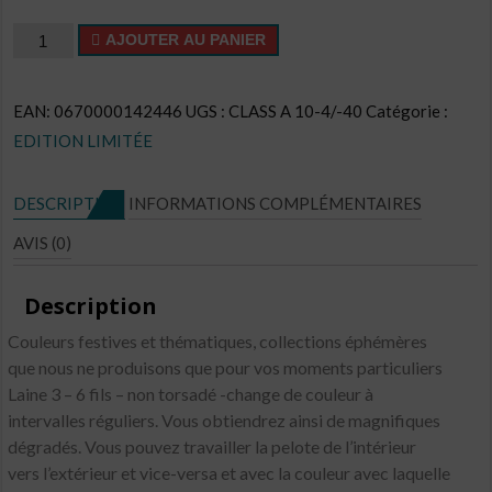
quantité
AJOUTER AU PANIER
de
Cake
EAN:
0670000142446
UGS :
CLASS A 10-4/-40
Catégorie :
CL
EDITION LIMITÉE
N°E39
DESCRIPTION
INFORMATIONS COMPLÉMENTAIRES
AVIS (0)
Description
Couleurs festives et thématiques, collections éphémères
que nous ne produisons que pour vos moments particuliers
Laine 3 – 6 fils – non torsadé -change de couleur à
intervalles réguliers. Vous obtiendrez ainsi de magnifiques
dégradés. Vous pouvez travailler la pelote de l’intérieur
vers l’extérieur et vice-versa et avec la couleur avec laquelle