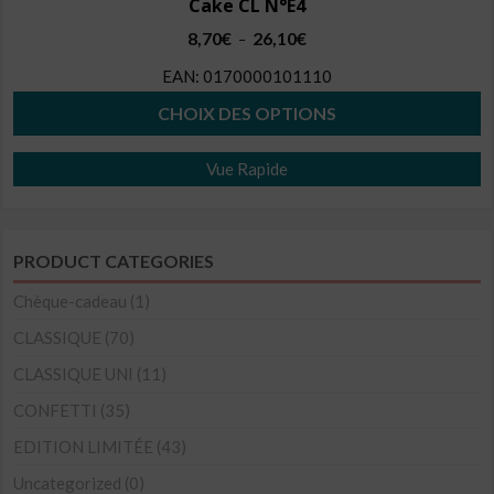
Cake CL N°E4
Plage
8,70
€
26,10
€
–
de
EAN:
0170000101110
prix :
8,70€
CHOIX DES OPTIONS
à
Ce
26,10€
Vue Rapide
produit
a
plusieurs
PRODUCT CATEGORIES
variations.
Les
Chèque-cadeau
(1)
options
CLASSIQUE
(70)
peuvent
CLASSIQUE UNI
(11)
être
CONFETTI
(35)
choisies
sur
EDITION LIMITÉE
(43)
la
Uncategorized
(0)