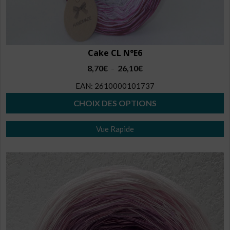
Cake CL N°E6
Plage
8,70
€
26,10
€
–
de
EAN:
2610000101737
prix :
8,70€
CHOIX DES OPTIONS
à
Ce
26,10€
Vue Rapide
produit
a
plusieurs
variations.
Les
options
peuvent