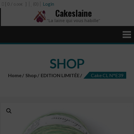
[ 0 /
]
(0)
Login
0,00€
Cakeslaine
"La laine qui vous habille"
SHOP
Home
Shop
EDITION LIMITÉE
Cake CL N°E39