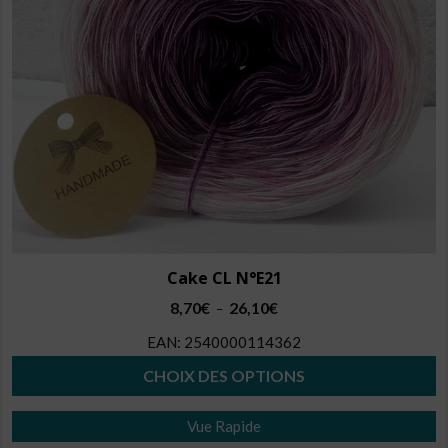
être
choisies
sur
la
page
du
produit
Cake CL N°E21
Plage
8,70
€
26,10
€
–
de
EAN:
2540000114362
prix :
8,70€
CHOIX DES OPTIONS
à
Ce
26,10€
Vue Rapide
produit