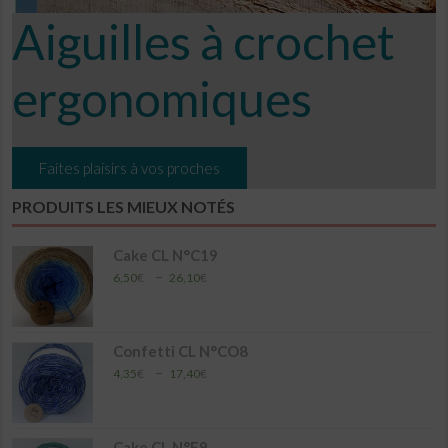
Aiguilles à crochet
ergonomiques
Faites plaisirs à vos proches
PRODUITS LES MIEUX NOTÉS
Cake CL N°C19
Plage
–
6,50
€
26,10
€
de
prix :
6,50€
à
Confetti CL N°CO8
26,10€
Plage
–
4,35
€
17,40
€
de
prix :
4,35€
à
Cake CL N°E9