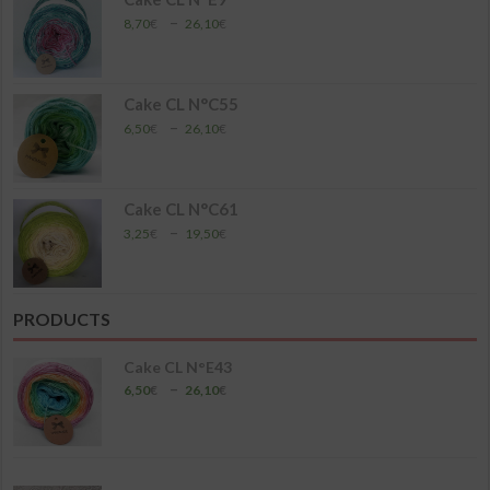
17,40€
Plage
–
8,70
€
26,10
€
de
prix :
8,70€
à
Cake CL N°C55
26,10€
Plage
–
6,50
€
26,10
€
de
prix :
6,50€
à
Cake CL N°C61
26,10€
Plage
–
3,25
€
19,50
€
de
prix :
3,25€
à
PRODUCTS
19,50€
Cake CL N°E43
Plage
–
6,50
€
26,10
€
de
prix :
6,50€
à
26,10€