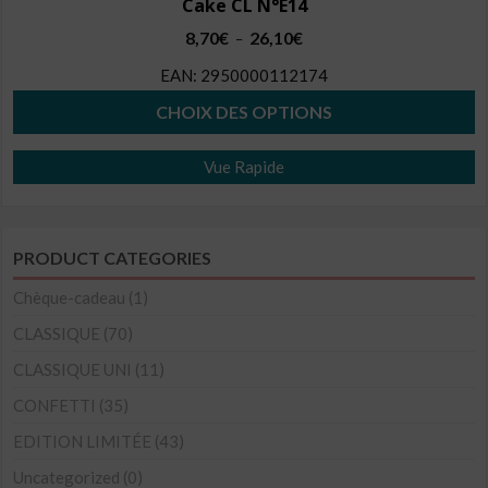
Cake CL N°E14
Plage
8,70
€
26,10
€
–
de
EAN:
2950000112174
prix :
8,70€
CHOIX DES OPTIONS
à
Ce
26,10€
Vue Rapide
produit
a
plusieurs
PRODUCT CATEGORIES
variations.
Les
Chèque-cadeau
(1)
options
CLASSIQUE
(70)
peuvent
CLASSIQUE UNI
(11)
être
CONFETTI
(35)
choisies
sur
EDITION LIMITÉE
(43)
la
Uncategorized
(0)