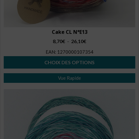
Cake CL N°E13
Plage
8,70
€
26,10
€
–
de
EAN:
1270000107354
prix :
8,70€
CHOIX DES OPTIONS
à
Ce
26,10€
Vue Rapide
produit
a
plusieurs
variations.
Les
options
peuvent