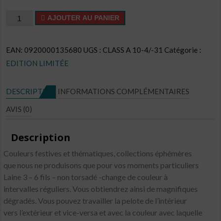
quantité
AJOUTER AU PANIER
de
Cake
EAN:
0920000135680
UGS :
CLASS A 10-4/-31
Catégorie :
CL
EDITION LIMITÉE
N°E30
DESCRIPTION
INFORMATIONS COMPLÉMENTAIRES
AVIS (0)
Description
Couleurs festives et thématiques, collections éphémères
que nous ne produisons que pour vos moments particuliers
Laine 3 – 6 fils – non torsadé -change de couleur à
intervalles réguliers. Vous obtiendrez ainsi de magnifiques
dégradés. Vous pouvez travailler la pelote de l’intérieur
vers l’extérieur et vice-versa et avec la couleur avec laquelle