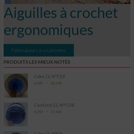
Aiguilles à crochet
ergonomiques
Faites plaisirs à vos proches
PRODUITS LES MIEUX NOTÉS
Cake CL N°C19
Plage
–
6,50
€
26,10
€
de
prix :
6,50€
à
Confetti CL N°CO8
26,10€
Plage
–
4,35
€
17,40
€
de
prix :
4,35€
à
Cake CL N°E9