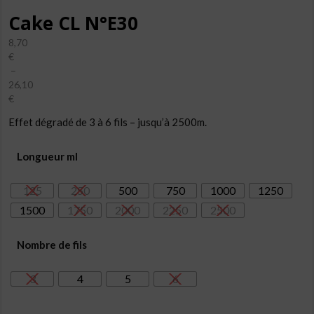
Cake CL N°E30
8,70
€
–
26,10
€
Plage
Effet dégradé de 3 à 6 fils – jusqu’à 2500m.
de
prix :
8,70€
Longueur ml
à
26,10€
125
250
500
750
1000
1250
1500
1750
2000
2250
2500
Nombre de fils
3
4
5
6