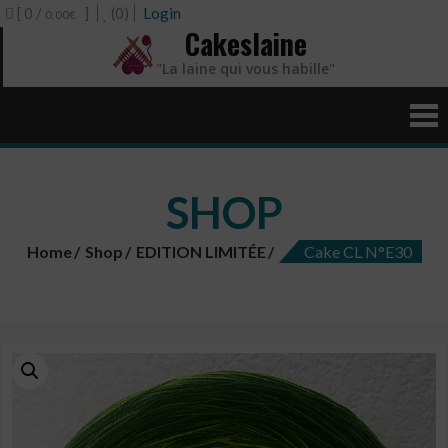
[ 0 /
]
(0)
Login
0,00€
Cakeslaine
"La laine qui vous habille"
SHOP
Home
Shop
EDITION LIMITÉE
Cake CL N°E30