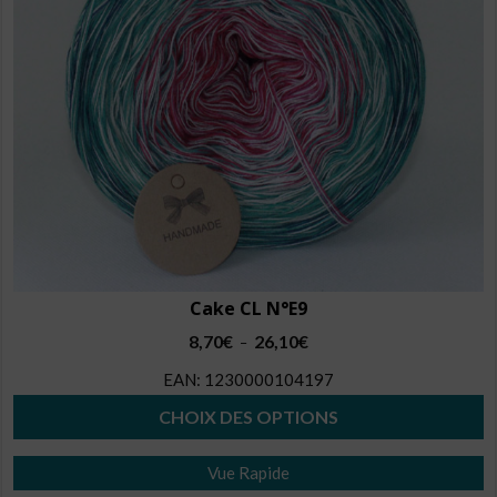
être
choisies
sur
la
page
du
produit
Cake CL N°E9
Plage
8,70
€
26,10
€
–
de
EAN:
1230000104197
prix :
8,70€
CHOIX DES OPTIONS
à
Ce
26,10€
Vue Rapide
produit