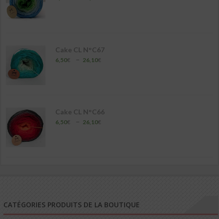
de
prix :
6,50€
à
26,10€
Cake CL N°C67
Plage
–
6,50
€
26,10
€
de
prix :
6,50€
à
26,10€
Cake CL N°C66
Plage
–
6,50
€
26,10
€
de
prix :
6,50€
à
26,10€
CATÉGORIES PRODUITS DE LA BOUTIQUE