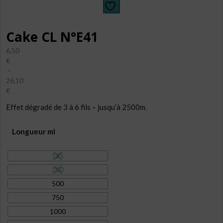
Cake CL N°E41
6,50
€
–
26,10
€
Plage
Effet dégradé de 3 à 6 fils – jusqu’à 2500m.
de
prix :
6,50€
Longueur ml
à
26,10€
125
250
500
750
1000