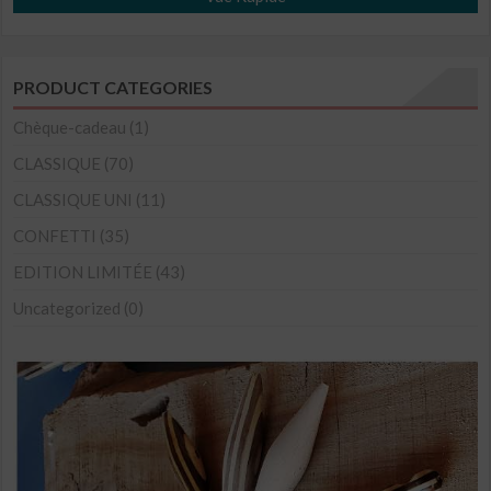
produit
a
plusieurs
PRODUCT CATEGORIES
variations.
Les
Chèque-cadeau
(1)
options
CLASSIQUE
(70)
peuvent
CLASSIQUE UNI
(11)
être
CONFETTI
(35)
choisies
sur
EDITION LIMITÉE
(43)
la
Uncategorized
(0)
page
du
produit