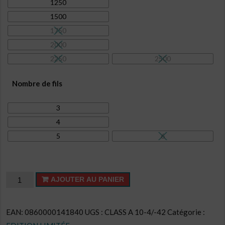
1250
1500
1750
2000
2250
2500
Nombre de fils
3
4
5
6
quantité
AJOUTER AU PANIER
de
Cake
EAN:
0860000141840
UGS :
CLASS A 10-4/-42
Catégorie :
CL