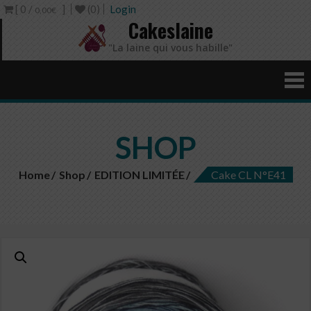
[ 0 /
]
(0)
Login
0,00€
Cakeslaine
"La laine qui vous habille"
SHOP
Home
Shop
EDITION LIMITÉE
Cake CL N°E41