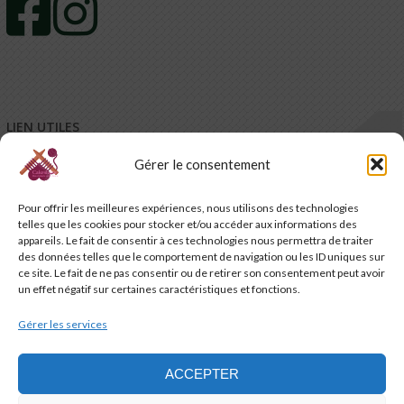
LIEN UTILES
Gérer le consentement
Mentions légales
Conditions générales de vente – CGV
Pour offrir les meilleures expériences, nous utilisons des technologies
Conditions générales d’utilisation – CGU
telles que les cookies pour stocker et/ou accéder aux informations des
Code de promotion, coupon et petits cadeaux de bienvenue
appareils. Le fait de consentir à ces technologies nous permettra de traiter
Charte de confidentialité
des données telles que le comportement de navigation ou les ID uniques sur
Service-client & réclamations
ce site. Le fait de ne pas consentir ou de retirer son consentement peut avoir
un effet négatif sur certaines caractéristiques et fonctions.
Emballage, livraison et suivi de vos commandes
Nous contacter
Gérer les services
Politique de cookies (UE)
ACCEPTER