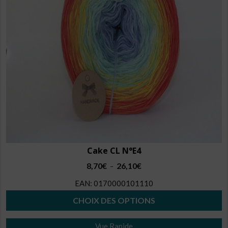
peuvent
être
choisies
sur
la
page
du
produit
Cake CL N°E4
Plage
8,70
€
26,10
€
–
de
EAN:
0170000101110
prix :
8,70€
CHOIX DES OPTIONS
à
Ce
26,10€
Vue Rapide