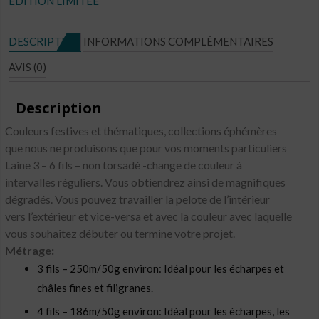
EDITION LIMITÉE
N°E41
DESCRIPTION
INFORMATIONS COMPLÉMENTAIRES
AVIS (0)
Description
Couleurs festives et thématiques, collections éphémères
que nous ne produisons que pour vos moments particuliers
Laine 3 – 6 fils – non torsadé -change de couleur à
intervalles réguliers. Vous obtiendrez ainsi de magnifiques
dégradés. Vous pouvez travailler la pelote de l’intérieur
vers l’extérieur et vice-versa et avec la couleur avec laquelle
vous souhaitez débuter ou termine votre projet.
Métrage:
3 fils – 250m/50g environ: Idéal pour les écharpes et
châles fines et filigranes.
4 fils – 186m/50g environ: Idéal pour les écharpes, les