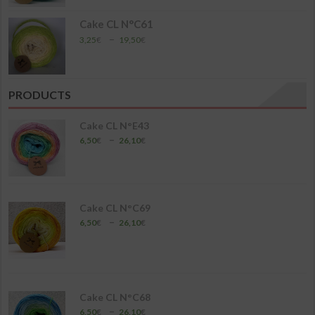
6,50€
à
Cake CL N°C61
26,10€
Plage
–
3,25
€
19,50
€
de
prix :
3,25€
à
PRODUCTS
19,50€
Cake CL N°E43
Plage
–
6,50
€
26,10
€
de
prix :
6,50€
à
26,10€
Cake CL N°C69
Plage
–
6,50
€
26,10
€
de
prix :
6,50€
à
26,10€
Cake CL N°C68
Plage
–
6,50
€
26,10
€