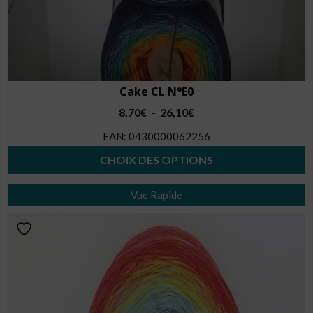
produit
Cake CL N°E0
Plage
8,70
€
26,10
€
–
de
EAN:
0430000062256
prix :
8,70€
CHOIX DES OPTIONS
à
Ce
26,10€
Vue Rapide
produit
a
plusieurs
variations.
Les
options