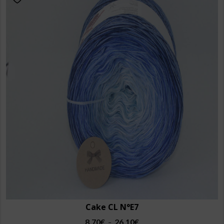
Cake CL N°E7
Plage
8,70
€
26,10
€
–