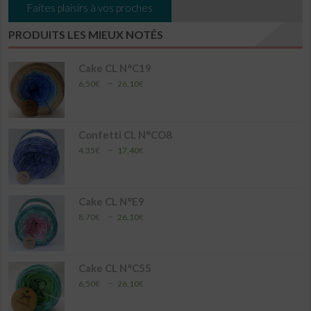
Faites plaisirs à vos proches
PRODUITS LES MIEUX NOTÉS
Cake CL N°C19
Plage
–
6,50
€
26,10
€
de
prix :
6,50€
à
Confetti CL N°CO8
26,10€
Plage
–
4,35
€
17,40
€
de
prix :
4,35€
à
Cake CL N°E9
17,40€
Plage
–
8,70
€
26,10
€
de
prix :
8,70€
à
Cake CL N°C55
26,10€
Plage
–
6,50
€
26,10
€
de
prix :