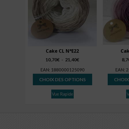
Cake CL N°E22
Cak
Plage
10,70
€
21,40
€
8,7
–
de
EAN:
1880000125090
EAN:
2
prix :
Ce
10,70€
CHOIX DES OPTIONS
CHOIX
produit
à
21,40€
a
Vue Rapide
V
plusieurs
variations.
Les
options