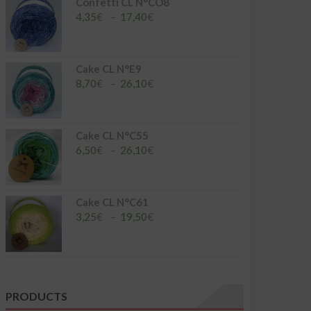
à
Confetti CL N°CO8
26,10€
Plage
4,35
€
–
17,40
€
de
prix :
4,35€
à
Cake CL N°E9
17,40€
Plage
8,70
€
–
26,10
€
de
prix :
8,70€
à
Cake CL N°C55
26,10€
Plage
6,50
€
–
26,10
€
de
prix :
6,50€
à
Cake CL N°C61
26,10€
Plage
3,25
€
–
19,50
€
de
prix :
3,25€
à
19,50€
PRODUCTS