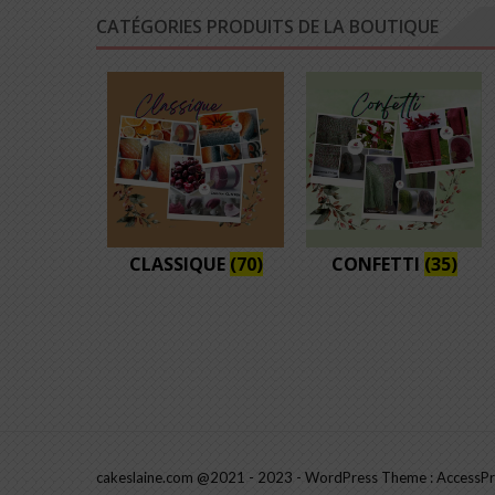
peuvent
CATÉGORIES PRODUITS DE LA BOUTIQUE
être
choisies
sur
la
page
du
produit
CLASSIQUE
(70)
CONFETTI
(35)
cakeslaine.com @2021 - 2023 - WordPress Theme : AccessPr