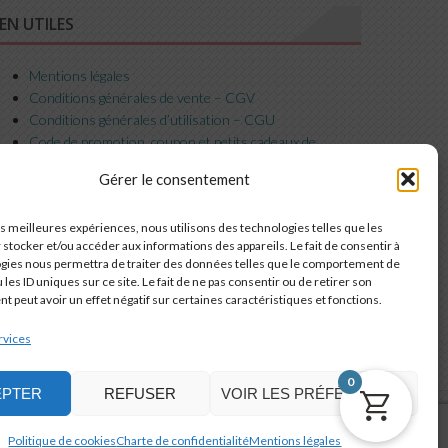
IEN UTILES
Mentions légales
Conditions générales de vente – CGV
Conditions générales d’utilisation – CGU
Code de promotion, coupon et petits cadeaux de
bienvenue
Gérer le consentement
Charte de confidentialité
Service-client & réclamations
les meilleures expériences, nous utilisons des technologies telles que les
Emballage, livraison et suivi de vos commandes
 stocker et/ou accéder aux informations des appareils. Le fait de consentir à
Nous contacter
gies nous permettra de traiter des données telles que le comportement de
Politique de cookies (UE)
 les ID uniques sur ce site. Le fait de ne pas consentir ou de retirer son
 peut avoir un effet négatif sur certaines caractéristiques et fonctions.
rvices
0
EPTER
REFUSER
VOIR LES PRÉFÉRENCES
Politique de cookies
Charte de confidentialité
Mentions légales