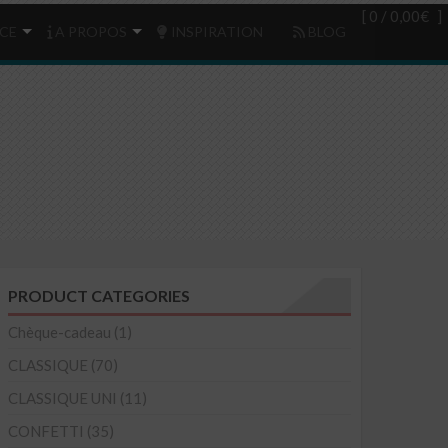
Login
(0)
[ 0 /
0,00€
]
CE
A PROPOS
INSPIRATION
BLOG
PRODUCT CATEGORIES
Chèque-cadeau
(1)
CLASSIQUE
(70)
CLASSIQUE UNI
(11)
CONFETTI
(35)