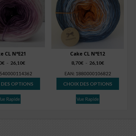
e CL N°E21
Cake CL N°E12
Plage
Plage
0
€
26,10
€
8,70
€
26,10
€
–
–
de
de
540000114362
EAN:
1880000106822
prix :
prix :
Ce
Ce
8,70€
8,70€
 DES OPTIONS
CHOIX DES OPTIONS
produit
produit
à
à
26,10€
26,10€
a
a
ue Rapide
Vue Rapide
plusieurs
plusieur
variations.
variatio
Les
Les
options
options