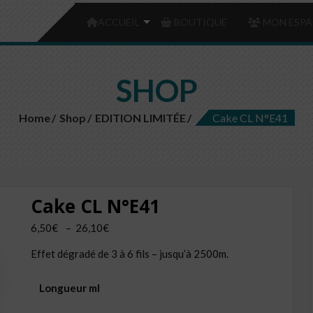
ACCUEIL
BOUTIQUE
MON ESPA
SHOP
Home
Shop
EDITION LIMITÉE
Cake CL N°E41
Cake CL N°E41
Plage
6,50
€
–
26,10
€
de
Effet dégradé de 3 à 6 fils – jusqu’à 2500m.
prix :
6,50€
Longueur ml
à