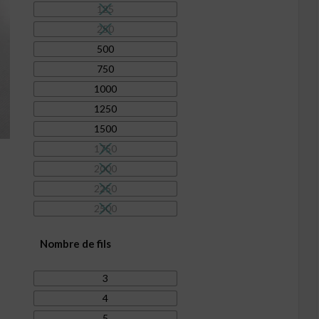
26,10€
125
250
500
750
1000
1250
1500
1750
2000
2250
2500
Nombre de fils
3
4
5