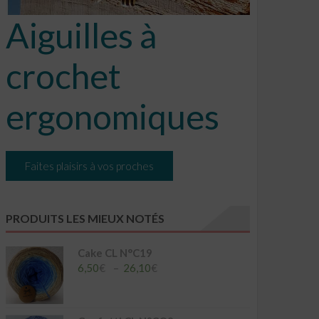
Aiguilles à
crochet
ergonomiques
Faites plaisirs à vos proches
PRODUITS LES MIEUX NOTÉS
Cake CL N°C19
Plage
6,50
€
–
26,10
€
de
prix :
6,50€