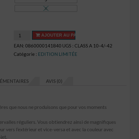
6
quantité
AJOUTER AU PANIER
de
EAN:
0860000141840
UGS :
CLASS A 10-4/-42
Cake
Catégorie :
EDITION LIMITÉE
CL
N°E41
ÉMENTAIRES
AVIS (0)
mères que nous ne produisons que pour vos moments
tervalles réguliers. Vous obtiendrez ainsi de magnifiques
ur vers l’extérieur et vice-versa et avec la couleur avec
jet.