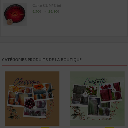
Cake CL N°C66
Plage
–
6,50
€
26,10
€
de
prix :
6,50€
à
26,10€
CATÉGORIES PRODUITS DE LA BOUTIQUE