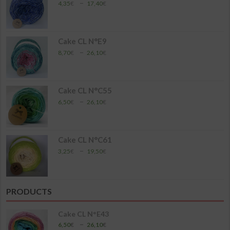
26,10€
Plage
–
4,35
€
17,40
€
de
prix :
4,35€
à
Cake CL N°E9
17,40€
Plage
–
8,70
€
26,10
€
de
prix :
8,70€
à
Cake CL N°C55
26,10€
Plage
–
6,50
€
26,10
€
de
prix :
6,50€
à
Cake CL N°C61
26,10€
Plage
–
3,25
€
19,50
€
de
prix :
3,25€
à
PRODUCTS
19,50€
Cake CL N°E43
Plage
–
6,50
€
26,10
€