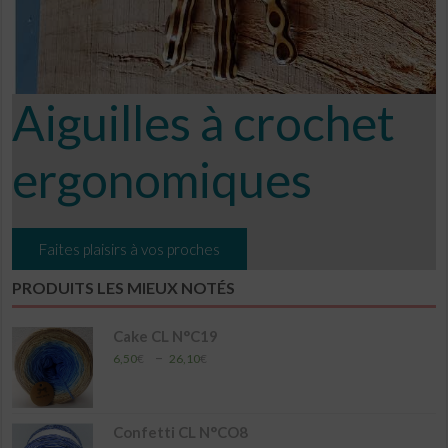
Aiguilles à crochet
ergonomiques
Faites plaisirs à vos proches
PRODUITS LES MIEUX NOTÉS
Cake CL N°C19
Plage
–
6,50
€
26,10
€
de
prix :
6,50€
à
Confetti CL N°CO8