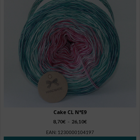
Les
options
peuvent
être
choisies
sur
la
page
du
produit
Cake CL N°E9
Plage
8,70
€
26,10
€
–
de
EAN:
1230000104197
prix :