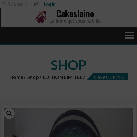
[ 0 /
]
(0)
Login
0,00€
Cakeslaine
"La laine qui vous habille"
SHOP
Home
Shop
EDITION LIMITÉE
Cake CL N°E0