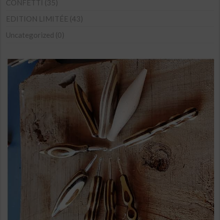
CONFETTI
(35)
choisies
sur
EDITION LIMITÉE
(43)
la
Uncategorized
(0)
page
du
produit