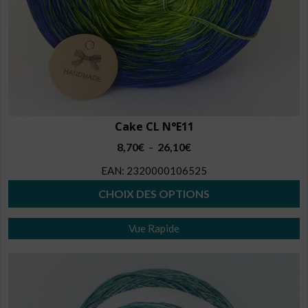
Cake CL N°E11
Plage
8,70
€
26,10
€
–
de
EAN:
2320000106525
prix :
8,70€
CHOIX DES OPTIONS
à
Ce
26,10€
Vue Rapide
produit
a
plusieurs
variations.