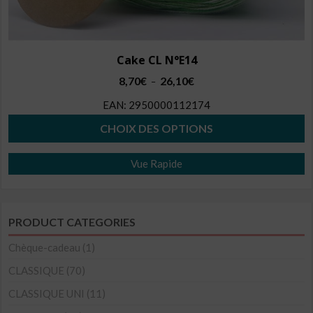
Cake CL N°E14
Plage
8,70
€
26,10
€
–
de
EAN:
2950000112174
prix :
8,70€
CHOIX DES OPTIONS
à
Ce
26,10€
Vue Rapide
produit
a
plusieurs
PRODUCT CATEGORIES
variations.
Les
Chèque-cadeau
(1)
options
CLASSIQUE
(70)
peuvent
CLASSIQUE UNI
(11)
être