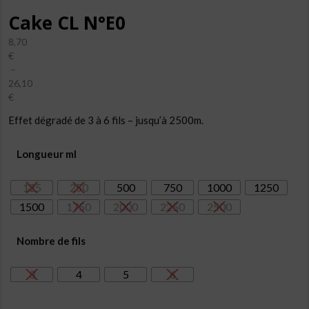
Cake CL N°E0
8,70
€
–
26,10
€
Plage
Effet dégradé de 3 à 6 fils – jusqu’à 2500m.
de
prix :
8,70€
Longueur ml
à
26,10€
125
250
500
750
1000
1250
1500
1750
2000
2250
2500
Nombre de fils
3
4
5
6