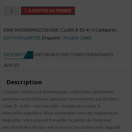
quantité
AJOUTER AU PANIER
de
Cake
EAN:
0430000062256
UGS :
CLASS A 10-4/-1
Catégorie :
CL
EDITION LIMITÉE
Étiquette :
Produit-CAKE
N°E0
DESCRIPTION
INFORMATIONS COMPLÉMENTAIRES
AVIS (0)
Description
Couleurs festives et thématiques, collections éphémères
que nous ne produisons que pour vos moments particuliers
Laine 3 – 6 fils – non torsadé -change de couleur à
intervalles réguliers. Vous obtiendrez ainsi de magnifiques
dégradés. Vous pouvez travailler la pelote de l’intérieur
vers l’extérieur et vice-versa et avec la couleur avec laquelle