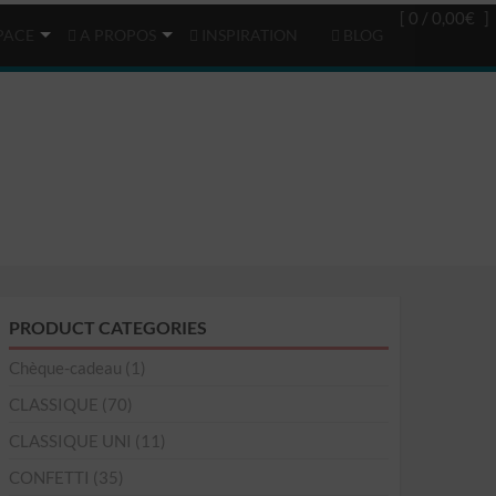
Login
(0)
[ 0 /
0,00€
]
PACE
A PROPOS
INSPIRATION
BLOG
PRODUCT CATEGORIES
Chèque-cadeau
(1)
CLASSIQUE
(70)
CLASSIQUE UNI
(11)
CONFETTI
(35)