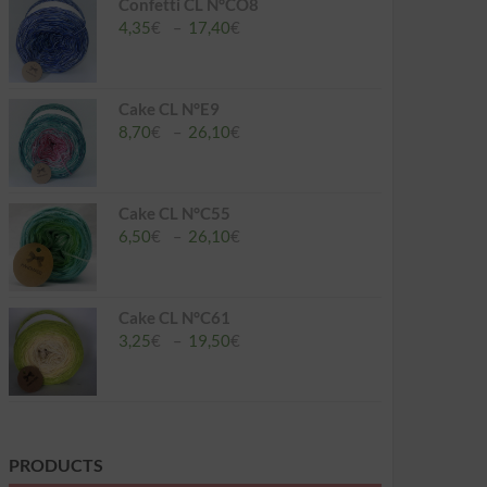
à
Confetti CL N°CO8
26,10€
Plage
4,35
€
–
17,40
€
de
prix :
4,35€
à
Cake CL N°E9
17,40€
Plage
8,70
€
–
26,10
€
de
prix :
8,70€
à
Cake CL N°C55
26,10€
Plage
6,50
€
–
26,10
€
de
prix :
6,50€
à
Cake CL N°C61
26,10€
Plage
3,25
€
–
19,50
€
de
prix :
3,25€
à
19,50€
PRODUCTS