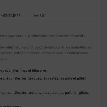
N°E8
ÉMENTAIRES
AVIS (0)
émères que nous ne produisons que pour vos moments
ntervalles réguliers. Vous obtiendrez ainsi de magnifiques
ur vers l’extérieur et vice-versa et avec la couleur avec
ojet.
s et châles fines et filigranes.
, les châles, les tuniques, les vestes, les pulls et gilets
 les châles, les tuniques, les vestes, les pulls, les gilets,
s et les gants.