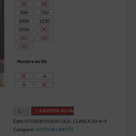
125
250
26,10€
500
750
1000
1250
1500
1750
2000
2250
2500
Nombre de fils
3
4
5
6
quantité
AJOUTER AU PANIER
de
EAN:
0750000103095
UGS :
CLASS A 10-4/-9
Cake
Catégorie :
EDITION LIMITÉE
CL