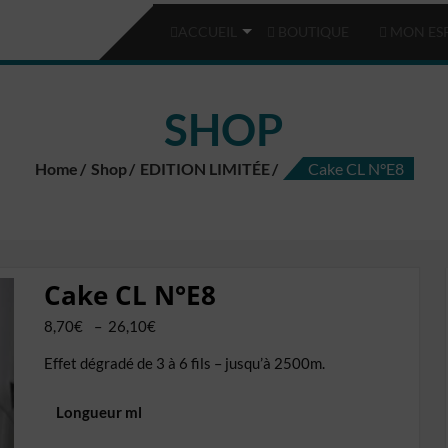
ACCUEIL
BOUTIQUE
MON ES
SHOP
Home
Shop
EDITION LIMITÉE
Cake CL N°E8
Cake CL N°E8
Plage
8,70
€
–
26,10
€
de
Effet dégradé de 3 à 6 fils – jusqu’à 2500m.
prix :
8,70€
Longueur ml
à