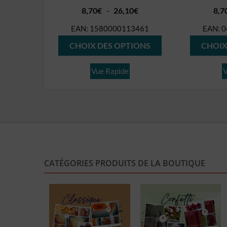
Plage
8,70
€
26,10
€
8,7
–
de
EAN:
1580000113461
EAN:
0
prix :
Ce
8,70€
CHOIX DES OPTIONS
CHOIX
produit
à
26,10€
a
Vue Rapide
V
plusieurs
variations.
Les
options
peuvent
être
CATÉGORIES PRODUITS DE LA BOUTIQUE
choisies
sur
la
page
du