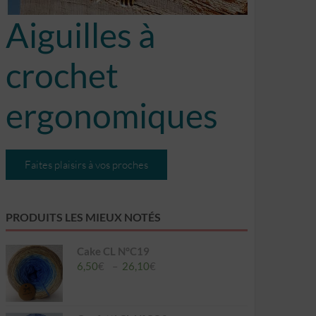
Aiguilles à
crochet
ergonomiques
Faites plaisirs à vos proches
PRODUITS LES MIEUX NOTÉS
Cake CL N°C19
Plage
6,50
€
–
26,10
€
de
prix :
6,50€