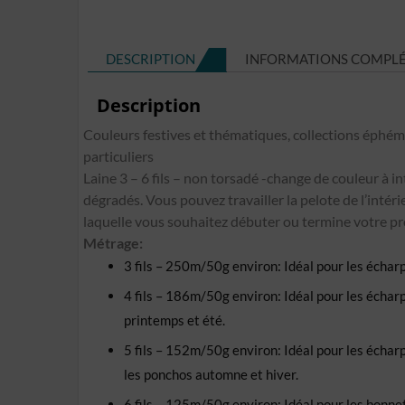
DESCRIPTION
INFORMATIONS COMPL
Description
Couleurs festives et thématiques, collections éph
particuliers
Laine 3 – 6 fils – non torsadé -change de couleur à i
dégradés. Vous pouvez travailler la pelote de l’intérie
laquelle vous souhaitez débuter ou termine votre pr
Métrage:
3 fils – 250m/50g environ: Idéal pour les écharpe
4 fils – 186m/50g environ: Idéal pour les écharpes
printemps et été.
5 fils – 152m/50g environ: Idéal pour les écharpes,
les ponchos automne et hiver.
6 fils – 125m/50g environ: Idéal pour les bonnet