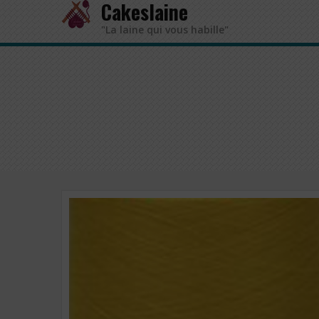
Cakeslaine
"La laine qui vous habille"