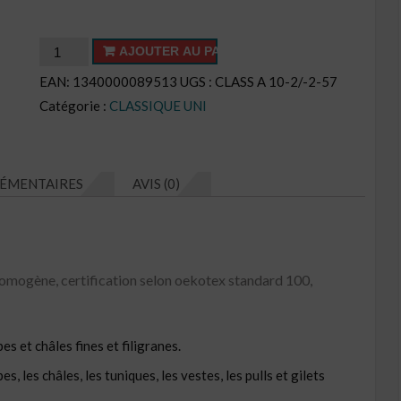
quantité
AJOUTER AU PANIER
de
EAN:
1340000089513
UGS :
CLASS A 10-2/-2-57
Cake
Catégorie :
CLASSIQUE UNI
CL
N°
CU76
ÉMENTAIRES
AVIS (0)
omogène, certification selon oekotex standard 100,
s et châles fines et filigranes.
, les châles, les tuniques, les vestes, les pulls et gilets