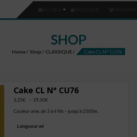
ACCUEIL
BOUTIQUE
MON ESPA
SHOP
Home
Shop
CLASSIQUE
Cake CL N° CU76
Cake CL N° CU76
Plage
3,25
€
–
19,50
€
de
Couleur unie, de 3 à 6 fils – jusqu’à 2500m.
prix :
3,25€
Longueur ml
à