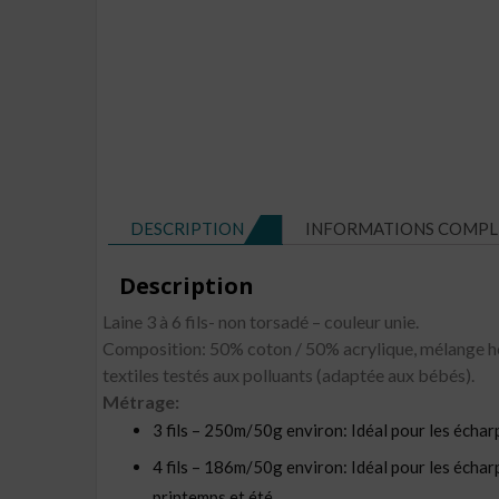
DESCRIPTION
INFORMATIONS COMPL
Description
Laine 3 à 6 fils- non torsadé – couleur unie.
Composition: 50% coton / 50% acrylique, mélange h
textiles testés aux polluants (adaptée aux bébés).
Métrage:
3 fils – 250m/50g environ: Idéal pour les écharpe
4 fils – 186m/50g environ: Idéal pour les écharpes
printemps et été.