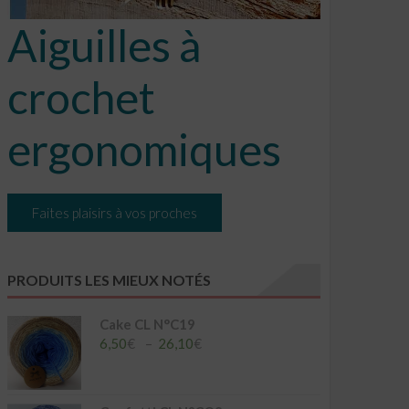
Aiguilles à
crochet
ergonomiques
Faites plaisirs à vos proches
PRODUITS LES MIEUX NOTÉS
Cake CL N°C19
Plage
6,50
€
–
26,10
€
de
prix :
6,50€