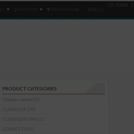
Login
(0)
[ 0 /
0,00€
]
CE
A PROPOS
INSPIRATION
BLOG
PRODUCT CATEGORIES
Chèque-cadeau
(1)
CLASSIQUE
(70)
CLASSIQUE UNI
(11)
CONFETTI
(35)