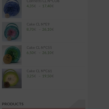
à
Confetti CL N°CO8
26,10€
Plage
4,35
€
–
17,40
€
de
prix :
4,35€
à
Cake CL N°E9
17,40€
Plage
8,70
€
–
26,10
€
de
prix :
8,70€
à
Cake CL N°C55
26,10€
Plage
6,50
€
–
26,10
€
de
prix :
6,50€
à
Cake CL N°C61
26,10€
Plage
3,25
€
–
19,50
€
de
prix :
3,25€
à
19,50€
PRODUCTS