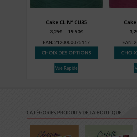
Cake CL N° CU35
Cake
Plage
3,25
€
19,50
€
3,2
–
de
EAN:
2120000075117
EAN:
2
prix :
Ce
3,25€
CHOIX DES OPTIONS
CHOIX
produit
à
19,50€
a
Vue Rapide
V
plusieurs
variations.
Les
options
peuvent
CATÉGORIES PRODUITS DE LA BOUTIQUE
être
choisies
sur