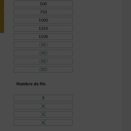
19,50€
500
750
1000
1250
1500
1750
2000
2250
2500
Nombre de fils
3
4
5
6