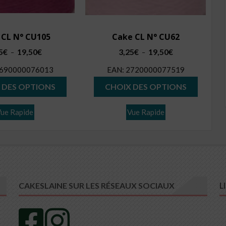
 CL N° CU105
Cake CL N° CU62
Plage
Plage
5
€
19,50
€
3,25
€
19,50
€
–
–
de
de
690000076013
EAN:
2720000077519
prix :
prix :
Ce
Ce
3,25€
3,25€
 DES OPTIONS
CHOIX DES OPTIONS
produit
produit
à
à
19,50€
19,50€
a
a
ue Rapide
Vue Rapide
plusieurs
plusieur
variations.
variatio
Les
Les
options
options
peuvent
peuvent
L
CAKESLAINE SUR LES RÉSEAUX SOCIAUX
être
être
choisies
choisies
sur
sur