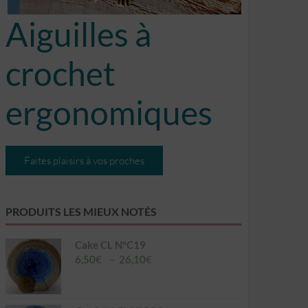
Aiguilles à
crochet
ergonomiques
Faites plaisirs à vos proches
PRODUITS LES MIEUX NOTÉS
Cake CL N°C19
Plage
6,50
€
–
26,10
€
de
prix :
6,50€