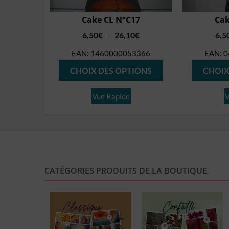
Cake CL N°C17
Cak
Plage
6,50
€
26,10
€
6,5
–
de
EAN:
1460000053366
EAN:
0
prix :
Ce
6,50€
CHOIX DES OPTIONS
CHOIX
produit
à
26,10€
a
Vue Rapide
V
plusieurs
variations.
Les
options
peuvent
CATÉGORIES PRODUITS DE LA BOUTIQUE
être
choisies
sur
la