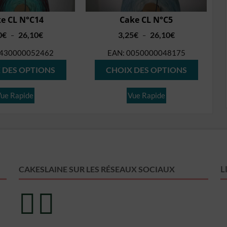
e CL N°C14
Cake CL N°C5
Plage
Plage
0
€
26,10
€
3,25
€
26,10
€
–
–
de
de
430000052462
EAN:
0050000048175
prix :
prix :
Ce
Ce
6,50€
3,25€
 DES OPTIONS
CHOIX DES OPTIONS
produit
produit
à
à
26,10€
26,10€
a
a
ue Rapide
Vue Rapide
plusieurs
plusieur
variations.
variation
Les
Les
options
options
peuvent
peuvent
L
CAKESLAINE SUR LES RÉSEAUX SOCIAUX
être
être
choisies
choisies
sur
sur
la
la