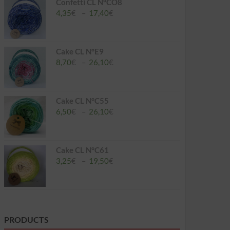
à
Confetti CL N°CO8
26,10€
Plage
4,35
€
–
17,40
€
de
prix :
4,35€
à
Cake CL N°E9
17,40€
Plage
8,70
€
–
26,10
€
de
prix :
8,70€
à
Cake CL N°C55
26,10€
Plage
6,50
€
–
26,10
€
de
prix :
6,50€
à
Cake CL N°C61
26,10€
Plage
3,25
€
–
19,50
€
de
prix :
3,25€
à
19,50€
PRODUCTS