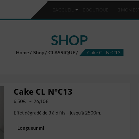
ACCUEIL
BOUTIQUE
MON ES
SHOP
Home
Shop
CLASSIQUE
Cake CL N°C13
Cake CL N°C13
Plage
6,50
€
–
26,10
€
de
Effet dégradé de 3 à 6 fils – jusqu’à 2500m.
prix :
6,50€
Longueur ml
à