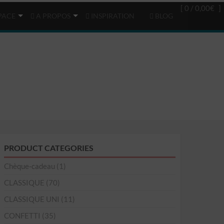
Login
(0)
[ 0 /
0,00€
]
PACE
A PROPOS
INSPIRATION
BLOG
PRODUCT CATEGORIES
Chèque-cadeau
(1)
CLASSIQUE
(70)
CLASSIQUE UNI
(11)
CONFETTI
(35)