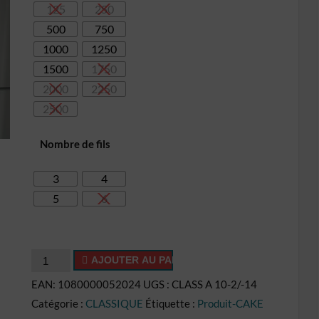
125
250
26,10€
500
750
1000
1250
1500
1750
2000
2250
2500
Nombre de fils
3
4
5
6
quantité
AJOUTER AU PANIER
de
EAN:
1080000052024
UGS :
CLASS A 10-2/-14
Cake
Catégorie :
CLASSIQUE
Étiquette :
Produit-CAKE
CL