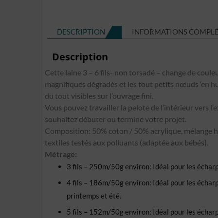
DESCRIPTION
INFORMATIONS COMPL
Description
Cette laine 3 – 6 fils- non torsadé – change de couleu
magnifiques dégradés et les tout petits nœuds ‘en huit
du tout visibles sur l’ouvrage fini.
Vous pouvez travailler la pelote de l’intérieur vers l’
souhaitez débuter ou termine votre projet.
Composition: 50% coton / 50% acrylique, mélange h
textiles testés aux polluants (adaptée aux bébés).
Métrage:
3 fils – 250m/50g environ: Idéal pour les écharpe
4 fils – 186m/50g environ: Idéal pour les écharpes
printemps et été.
5 fils – 152m/50g environ: Idéal pour les écharpes,