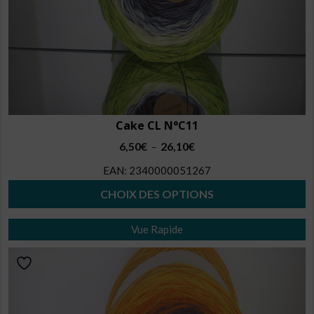
page
du
produit
Cake CL N°C11
Plage
6,50
€
26,10
€
–
de
EAN:
2340000051267
prix :
6,50€
CHOIX DES OPTIONS
à
Ce
26,10€
Vue Rapide
produit
a
plusieurs
variations.
Les