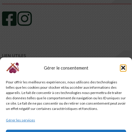
LIEN UTILES
Gérer le consentement
Mentions légales
Conditions générales de vente – CGV
Pour offrir les meilleures expériences, nous utilisons des technologies
Conditions générales d’utilisation – CGU
telles que les cookies pour stocker et/ou accéder aux informations des
Code de promotion, coupon et petits cadeaux de bienvenue
appareils. Le fait de consentir à ces technologies nous permettra de traiter
Charte de confidentialité
des données telles que le comportement de navigation ou les ID uniques sur
Service-client & réclamations
ce site. Le fait de ne pas consentir ou de retirer son consentement peut avoir
un effet négatif sur certaines caractéristiques et fonctions.
Emballage, livraison et suivi de vos commandes
Nous contacter
Gérer les services
Politique de cookies (UE)