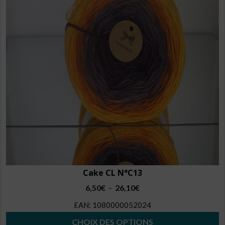
options
peuvent
être
choisies
sur
la
page
du
produit
Cake CL N°C13
Plage
6,50
€
26,10
€
–
de
EAN:
1080000052024
prix :
6,50€
CHOIX DES OPTIONS