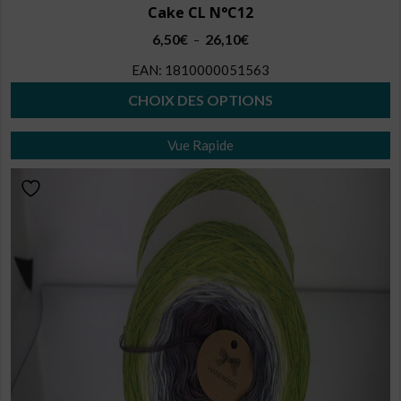
Cake CL N°C12
Plage
6,50
€
26,10
€
–
de
EAN:
1810000051563
prix :
6,50€
CHOIX DES OPTIONS
à
Ce
26,10€
Vue Rapide
produit
a
plusieurs
variations.
Les
options
peuvent
être
choisies
sur
la