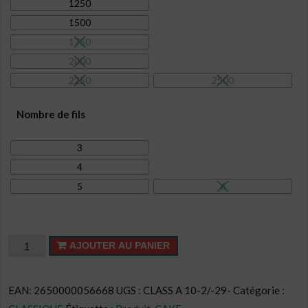
1250
1500
1750
2000
2250
2500
Nombre de fils
3
4
5
6
quantité
AJOUTER AU PANIER
de
Cake
EAN:
2650000056668
UGS :
CLASS A 10-2/-29-
Catégorie :
CL