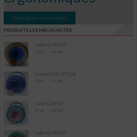
Faites plaisirs à vos proches
PRODUITS LES MIEUX NOTÉS
Cake CL N°C19
Plage
–
6,50
€
26,10
€
de
prix :
6,50€
à
Confetti CL N°CO8
26,10€
Plage
–
4,35
€
17,40
€
de
prix :
4,35€
à
Cake CL N°E9
17,40€
Plage
–
8,70
€
26,10
€
de
prix :
8,70€
à
Cake CL N°C55