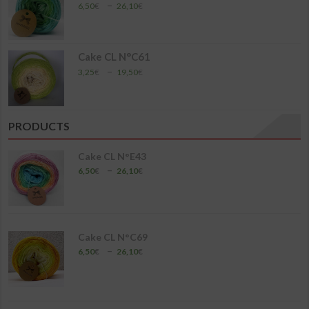
26,10€
Plage
–
6,50
€
26,10
€
de
prix :
6,50€
à
Cake CL N°C61
26,10€
Plage
–
3,25
€
19,50
€
de
prix :
3,25€
à
PRODUCTS
19,50€
Cake CL N°E43
Plage
–
6,50
€
26,10
€
de
prix :
6,50€
à
26,10€
Cake CL N°C69
Plage
–
6,50
€
26,10
€
de
prix :
6,50€
à