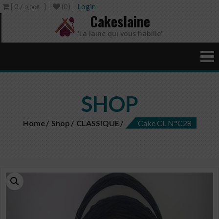
[ 0 /
]
(0)
Login
0,00€
Cakeslaine
"La laine qui vous habille"
SHOP
Home
Shop
CLASSIQUE
Cake CL N°C28