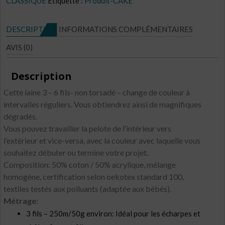
CLASSIQUE
Étiquette :
Produit-CAKE
N°C28
DESCRIPTION
INFORMATIONS COMPLÉMENTAIRES
AVIS (0)
Description
Cette laine 3 – 6 fils- non torsadé – change de couleur à
intervalles réguliers. Vous obtiendrez ainsi de magnifiques
dégradés.
Vous pouvez travailler la pelote de l’intérieur vers
l’extérieur et vice-versa, avec la couleur avec laquelle vous
souhaitez débuter ou termine votre projet.
Composition: 50% coton / 50% acrylique, mélange
homogène, certification selon oekotex standard 100,
textiles testés aux polluants (adaptée aux bébés).
Métrage:
3 fils – 250m/50g environ: Idéal pour les écharpes et