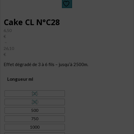
Cake CL N°C28
6,50
€
–
26,10
€
Plage
Effet dégradé de 3 à 6 fils – jusqu’à 2500m.
de
prix :
6,50€
Longueur ml
à
26,10€
125
250
500
750
1000