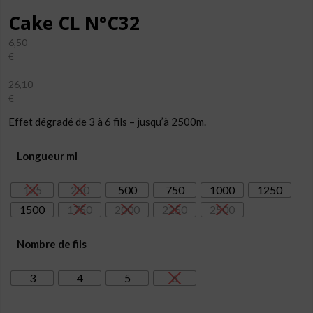
Cake CL N°C32
6,50
€
–
26,10
€
Plage
Effet dégradé de 3 à 6 fils – jusqu’à 2500m.
de
prix :
6,50€
Longueur ml
à
26,10€
125
250
500
750
1000
1250
1500
1750
2000
2250
2500
Nombre de fils
3
4
5
6