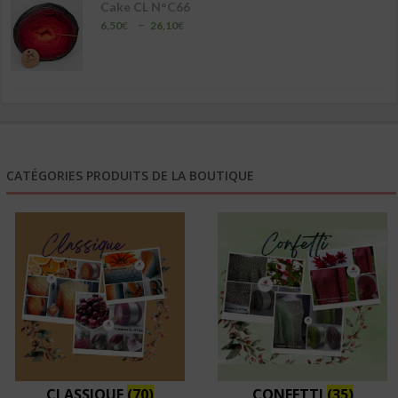
Cake CL N°C66
Plage
–
6,50
€
26,10
€
de
prix :
6,50€
à
26,10€
CATÉGORIES PRODUITS DE LA BOUTIQUE
CLASSIQUE
(70)
CONFETTI
(35)