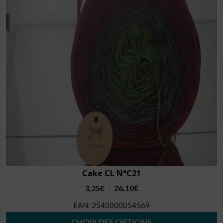
options
peuvent
être
choisies
sur
la
page
du
produit
Cake CL N°C21
Plage
3,25
€
26,10
€
–
de
EAN:
2540000054569
prix :
3,25€
CHOIX DES OPTIONS