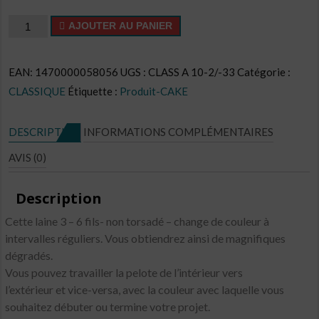
quantité
AJOUTER AU PANIER
de
Cake
EAN:
1470000058056
UGS :
CLASS A 10-2/-33
Catégorie :
CL
CLASSIQUE
Étiquette :
Produit-CAKE
N°C32
DESCRIPTION
INFORMATIONS COMPLÉMENTAIRES
AVIS (0)
Description
Cette laine 3 – 6 fils- non torsadé – change de couleur à
intervalles réguliers. Vous obtiendrez ainsi de magnifiques
dégradés.
Vous pouvez travailler la pelote de l’intérieur vers
l’extérieur et vice-versa, avec la couleur avec laquelle vous
souhaitez débuter ou termine votre projet.