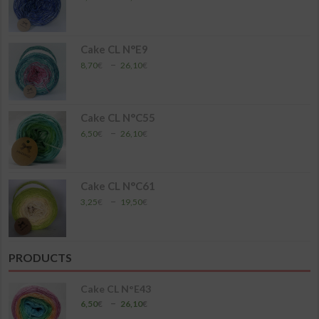
de
prix :
4,35€
à
Cake CL N°E9
17,40€
Plage
–
8,70
€
26,10
€
de
prix :
8,70€
à
Cake CL N°C55
26,10€
Plage
–
6,50
€
26,10
€
de
prix :
6,50€
à
Cake CL N°C61
26,10€
Plage
–
3,25
€
19,50
€
de
prix :
3,25€
à
PRODUCTS
19,50€
Cake CL N°E43
Plage
–
6,50
€
26,10
€
de