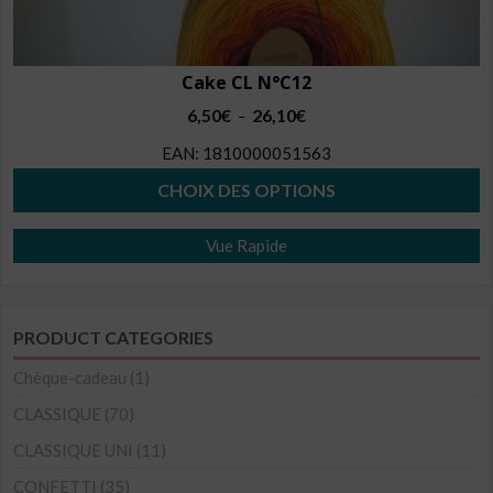
Cake CL N°C12
Plage
6,50
€
26,10
€
–
de
EAN:
1810000051563
prix :
6,50€
CHOIX DES OPTIONS
à
Ce
26,10€
Vue Rapide
produit
a
plusieurs
PRODUCT CATEGORIES
variations.
Les
Chèque-cadeau
(1)
options
CLASSIQUE
(70)
peuvent
CLASSIQUE UNI
(11)
être
CONFETTI
(35)