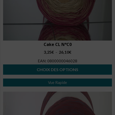
Cake CL N°C0
Plage
3,25
€
26,10
€
–
de
EAN:
0800000046028
prix :
3,25€
CHOIX DES OPTIONS
à
Ce
26,10€
Vue Rapide
produit
a
plusieurs
variations.
Les