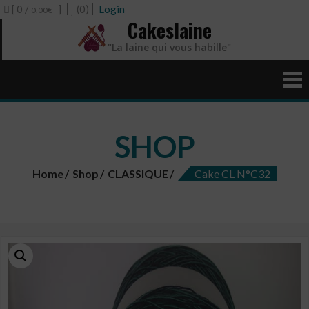
[ 0 /
]
(0)
Login
0,00€
Cakeslaine
"La laine qui vous habille"
SHOP
Home
Shop
CLASSIQUE
Cake CL N°C32