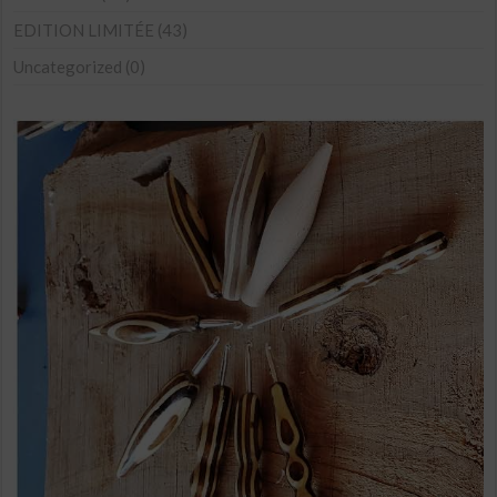
choisies
sur
EDITION LIMITÉE
(43)
la
Uncategorized
(0)
page
du
produit