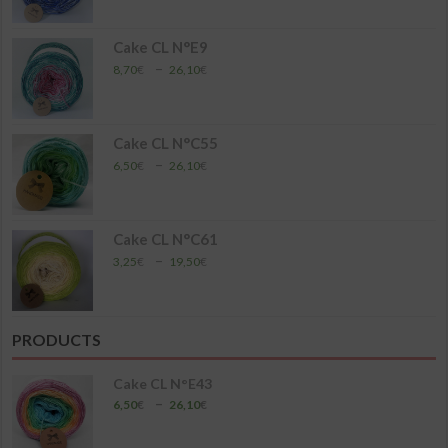
prix :
4,35€
à
Cake CL N°E9
17,40€
Plage
–
8,70
€
26,10
€
de
prix :
8,70€
à
Cake CL N°C55
26,10€
Plage
–
6,50
€
26,10
€
de
prix :
6,50€
à
Cake CL N°C61
26,10€
Plage
–
3,25
€
19,50
€
de
prix :
3,25€
à
PRODUCTS
19,50€
Cake CL N°E43
Plage
–
6,50
€
26,10
€
de
prix :