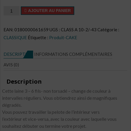
quantité
AJOUTER AU PANIER
de
Cake
EAN:
0180000061659
UGS :
CLASS A 10-2/-43
Catégorie :
CL
CLASSIQUE
Étiquette :
Produit-CAKE
N°C42
DESCRIPTION
INFORMATIONS COMPLÉMENTAIRES
AVIS (0)
Description
Cette laine 3 – 6 fils- non torsadé – change de couleur à
intervalles réguliers. Vous obtiendrez ainsi de magnifiques
dégradés.
Vous pouvez travailler la pelote de l’intérieur vers
l’extérieur et vice-versa, avec la couleur avec laquelle vous
souhaitez débuter ou termine votre projet.