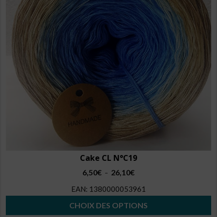
peuvent
être
choisies
sur
la
page
du
produit
Cake CL N°C19
Plage
6,50
€
26,10
€
–
de
EAN:
1380000053961
prix :
6,50€
CHOIX DES OPTIONS
à