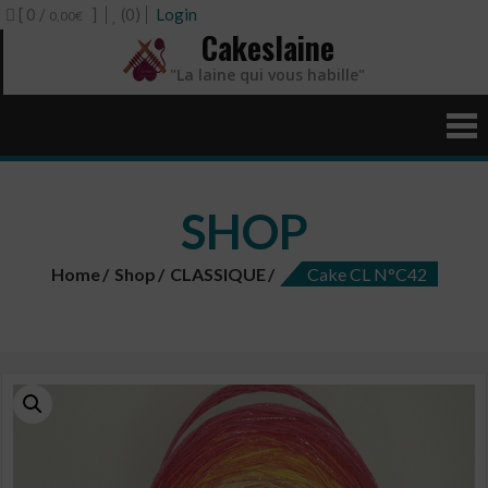
[ 0 /
]
(0)
Login
0,00€
Cakeslaine
"La laine qui vous habille"
SHOP
Home
Shop
CLASSIQUE
Cake CL N°C42