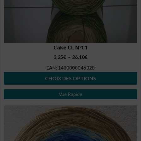
Cake CL N°C1
Plage
3,25
€
26,10
€
–
de
EAN:
1480000046328
prix :
3,25€
CHOIX DES OPTIONS
à
Ce
26,10€
Vue Rapide
produit
a
plusieurs
variations.
Les
options