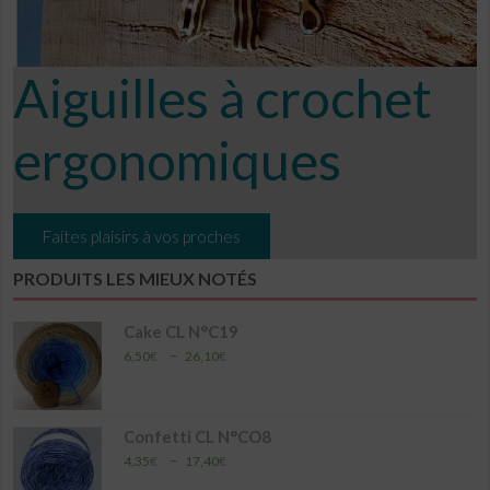
Aiguilles à crochet
ergonomiques
Faites plaisirs à vos proches
PRODUITS LES MIEUX NOTÉS
Cake CL N°C19
Plage
–
6,50
€
26,10
€
de
prix :
6,50€
à
Confetti CL N°CO8
26,10€
Plage
–
4,35
€
17,40
€
de