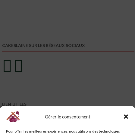
CAKESLAINE SUR LES RÉSEAUX SOCIAUX
LIEN UTILES
Gérer le consentement
Mentions légales
Conditions générales de vente – CGV
Pour offrir les meilleures expériences, nous utilisons des technologies
Conditions générales d’utilisation – CGU