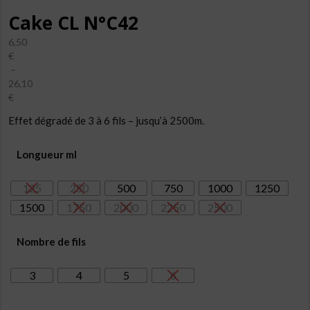
Cake CL N°C42
6,50
€
–
26,10
€
Plage
Effet dégradé de 3 à 6 fils – jusqu’à 2500m.
de
prix :
6,50€
Longueur ml
à
26,10€
125
250
500
750
1000
1250
1500
1750
2000
2250
2500
Nombre de fils
3
4
5
6