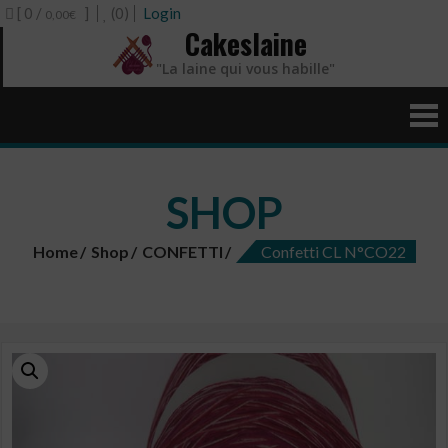
[ 0 /
]
(0)
Login
0,00€
Cakeslaine
"La laine qui vous habille"
SHOP
Home
Shop
CONFETTI
Confetti CL N°CO22