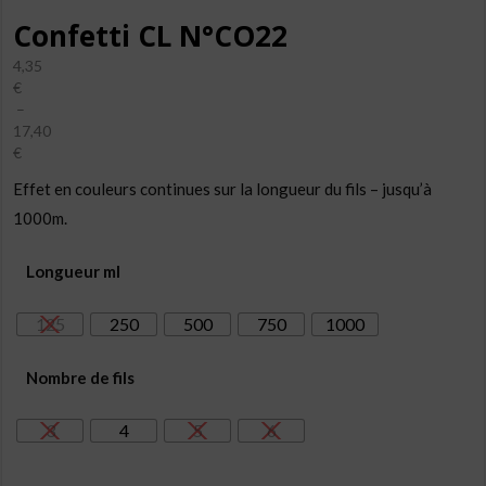
Confetti CL N°CO22
4,35
€
–
17,40
€
Plage
Effet en couleurs continues sur la longueur du fils – jusqu’à
de
prix :
1000m.
4,35€
à
Longueur ml
17,40€
125
250
500
750
1000
Nombre de fils
3
4
5
6