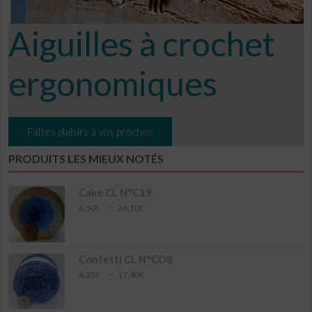
Aiguilles à crochet
ergonomiques
Faites plaisirs à vos proches
PRODUITS LES MIEUX NOTÉS
Cake CL N°C19
Plage
–
6,50
€
26,10
€
de
prix :
6,50€
à
Confetti CL N°CO8
26,10€
Plage
–
4,35
€
17,40
€
de
prix :
4,35€