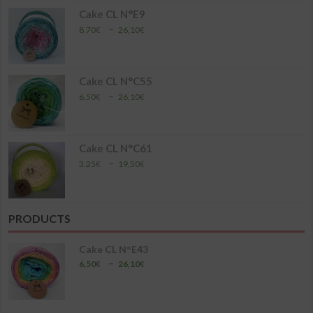
à
Cake CL N°E9
17,40€
Plage
–
8,70
€
26,10
€
de
prix :
8,70€
à
Cake CL N°C55
26,10€
Plage
–
6,50
€
26,10
€
de
prix :
6,50€
à
Cake CL N°C61
26,10€
Plage
–
3,25
€
19,50
€
de
prix :
3,25€
à
PRODUCTS
19,50€
Cake CL N°E43
Plage
–
6,50
€
26,10
€
de
prix :
6,50€
à