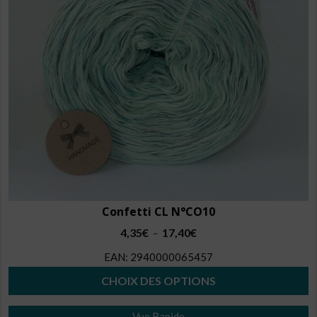
être
choisies
sur
la
page
du
produit
Confetti CL N°CO10
Plage
4,35
€
17,40
€
–
de
EAN:
2940000065457
prix :
4,35€
CHOIX DES OPTIONS
à
Ce
17,40€
Vue Rapide