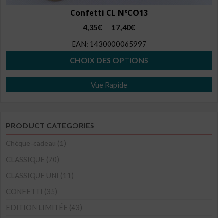
Confetti CL N°CO13
Plage
4,35
€
17,40
€
–
de
EAN:
1430000065997
prix :
4,35€
CHOIX DES OPTIONS
à
Ce
17,40€
Vue Rapide
produit
a
plusieurs
PRODUCT CATEGORIES
variations.
Les
Chèque-cadeau
(1)
options
CLASSIQUE
(70)
peuvent
CLASSIQUE UNI
(11)
être
CONFETTI
(35)
choisies
sur
EDITION LIMITÉE
(43)