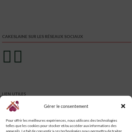
CAKESLAINE SUR LES RÉSEAUX SOCIAUX
LIEN UTILES
Gérer le consentement
Mentions légales
Conditions générales de vente – CGV
Pour offrir les meilleures expériences, nous utilisons des technologies
Conditions générales d’utilisation – CGU
telles que les cookies pour stocker et/ou accéder aux informations des
Code de promotion, coupon et petits cadeaux de bienvenue
appareils. Le fait de consentir à ces technologies nous permettra de traiter