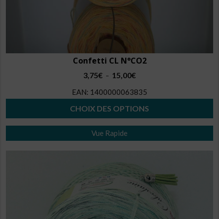
Confetti CL N°CO2
Plage
3,75
€
15,00
€
–
de
EAN:
1400000063835
prix :
3,75€
CHOIX DES OPTIONS
à
Ce
15,00€
Vue Rapide
produit
a
plusieurs
variations.
Les
options
peuvent