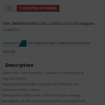
quantité
AJOUTER AU PANIER
de
Confetti
EAN:
2880000104872
UGS :
CLASS A 10-1/-22
Catégorie :
CL
CONFETTI
N°CO22
DESCRIPTION
INFORMATIONS COMPLÉMENTAIRES
AVIS (0)
Description
Laine 4 fils – non-torsadé – couleurs continues sur la
longueur du fils.
Vous pouvez travailler la pelote de l’intérieur vers
l’extérieur et vice-versa.
Composition 50% coton / 50% acrylique, mélange
homogène, certification selon oekotex standard 100,