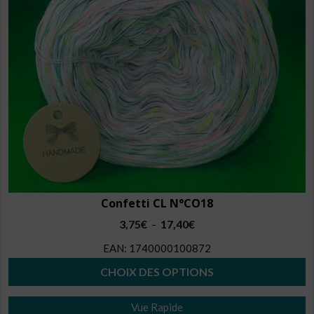
être
choisies
sur
la
page
du
produit
Confetti CL N°CO18
Plage
3,75
€
17,40
€
–
de
EAN:
1740000100872
prix :
3,75€
CHOIX DES OPTIONS
à
Ce
17,40€
Vue Rapide
produit