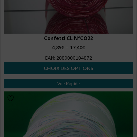
produit
Confetti CL N°CO22
Plage
4,35
€
17,40
€
–
de
EAN:
2880000104872
prix :
4,35€
CHOIX DES OPTIONS
à
Ce
17,40€
Vue Rapide
produit
a
plusieurs
variations.
Les
options
peuvent