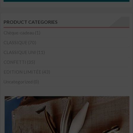
a
plusieurs
PRODUCT CATEGORIES
variations.
Les
Chèque-cadeau
(1)
options
CLASSIQUE
(70)
peuvent
CLASSIQUE UNI
(11)
être
CONFETTI
(35)
choisies
sur
EDITION LIMITÉE
(43)
la
Uncategorized
(0)
page
du
produit