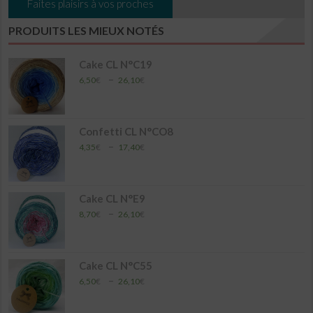
Faites plaisirs à vos proches
PRODUITS LES MIEUX NOTÉS
Cake CL N°C19
Plage
–
6,50
€
26,10
€
de
prix :
6,50€
à
Confetti CL N°CO8
26,10€
Plage
–
4,35
€
17,40
€
de
prix :
4,35€
à
Cake CL N°E9
17,40€
Plage
–
8,70
€
26,10
€
de
prix :
8,70€
à
Cake CL N°C55
26,10€
Plage
–
6,50
€
26,10
€
de
prix :