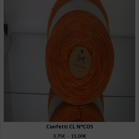
Confetti CL N°CO5
Plage
3,75
€
15,00
€
–