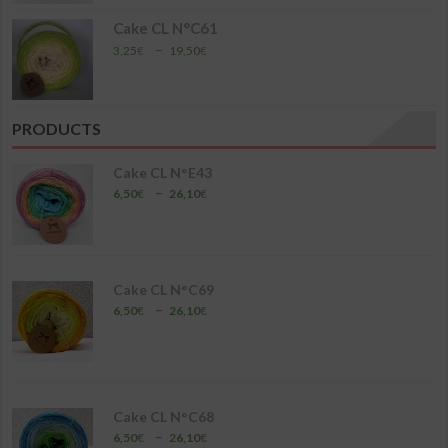
6,50€
à
Cake CL N°C61
26,10€
Plage
–
3,25
€
19,50
€
de
prix :
3,25€
à
PRODUCTS
19,50€
Cake CL N°E43
Plage
–
6,50
€
26,10
€
de
prix :
6,50€
à
26,10€
Cake CL N°C69
Plage
–
6,50
€
26,10
€
de
prix :
6,50€
à
26,10€
Cake CL N°C68
Plage
–
6,50
€
26,10
€