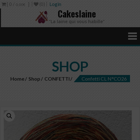
[ 0 /
]
(0)
Login
0,00€
Cakeslaine
"La laine qui vous habille"
SHOP
Home
Shop
CONFETTI
Confetti CL N°CO26