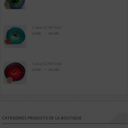
de
prix :
6,50€
à
26,10€
Cake CL N°C67
Plage
–
6,50
€
26,10
€
de
prix :
6,50€
à
26,10€
Cake CL N°C66
Plage
–
6,50
€
26,10
€
de
prix :
6,50€
à
26,10€
CATÉGORIES PRODUITS DE LA BOUTIQUE