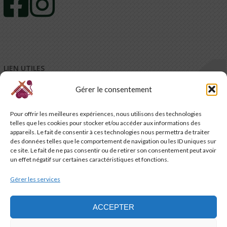
LIEN UTILES
Gérer le consentement
Mentions légales
Conditions générales de vente – CGV
Pour offrir les meilleures expériences, nous utilisons des technologies
Conditions générales d’utilisation – CGU
telles que les cookies pour stocker et/ou accéder aux informations des
Code de promotion, coupon et petits cadeaux de bienvenue
appareils. Le fait de consentir à ces technologies nous permettra de traiter
Charte de confidentialité
des données telles que le comportement de navigation ou les ID uniques sur
Service-client & réclamations
ce site. Le fait de ne pas consentir ou de retirer son consentement peut avoir
un effet négatif sur certaines caractéristiques et fonctions.
Emballage, livraison et suivi de vos commandes
Nous contacter
Gérer les services
Politique de cookies (UE)
ACCEPTER