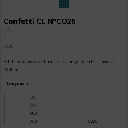
Confetti CL N°CO26
9,70
€
–
19,40
€
Plage
Effet en couleurs continues sur la longueur du fils – jusqu’à
de
prix :
1000m.
9,70€
à
Longueur ml
19,40€
125
250
500
750
1000