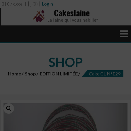
[ 0 /
]
(0)
Login
0,00€
Cakeslaine
"La laine qui vous habille"
SHOP
Home
Shop
EDITION LIMITÉE
Cake CL N°E29