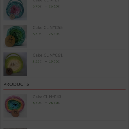
17,40€
Plage
–
8,70
€
26,10
€
de
prix :
8,70€
à
Cake CL N°C55
26,10€
Plage
–
6,50
€
26,10
€
de
prix :
6,50€
à
Cake CL N°C61
26,10€
Plage
–
3,25
€
19,50
€
de
prix :
3,25€
à
PRODUCTS
19,50€
Cake CL N°E43
Plage
–
6,50
€
26,10
€
de
prix :
6,50€
à
26,10€