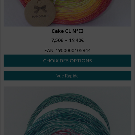
Cake CL N°E3
Plage
7,50
€
19,40
€
–
de
EAN:
1900000105844
prix :
7,50€
CHOIX DES OPTIONS
à
Ce
19,40€
Vue Rapide
produit
a
plusieurs
variations.
Les
options
peuvent