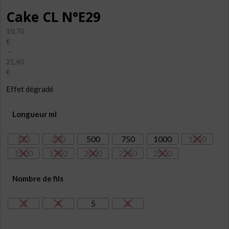
Cake CL N°E29
10,70
€
–
21,40
€
Plage
Effet dégradé
de
prix :
10,70€
Longueur ml
à
21,40€
125
250
500
750
1000
1250
1500
1750
2000
2250
2500
Nombre de fils
3
4
5
6