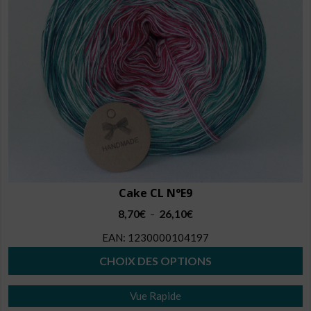
être
choisies
sur
la
page
du
produit
Cake CL N°E9
Plage
8,70
€
26,10
€
–
de
EAN:
1230000104197
prix :
8,70€
CHOIX DES OPTIONS
à
Ce
26,10€
Vue Rapide
produit