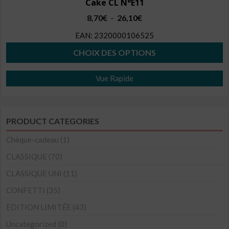
Cake CL N°E11
Plage
8,70
€
26,10
€
–
de
EAN:
2320000106525
prix :
8,70€
CHOIX DES OPTIONS
à
Ce
26,10€
Vue Rapide
produit
a
plusieurs
PRODUCT CATEGORIES
variations.
Les
Chèque-cadeau
(1)
options
CLASSIQUE
(70)
peuvent
CLASSIQUE UNI
(11)
être
CONFETTI
(35)
choisies
sur
EDITION LIMITÉE
(43)
la
Uncategorized
(0)