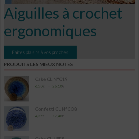
Aiguilles à crochet
ergonomiques
Faites plaisirs à vos proches
PRODUITS LES MIEUX NOTÉS
Cake CL N°C19
Plage
–
6,50
€
26,10
€
de
prix :
6,50€
à
Confetti CL N°CO8
26,10€
Plage
–
4,35
€
17,40
€
de
prix :
4,35€
à
Cake CL N°E9