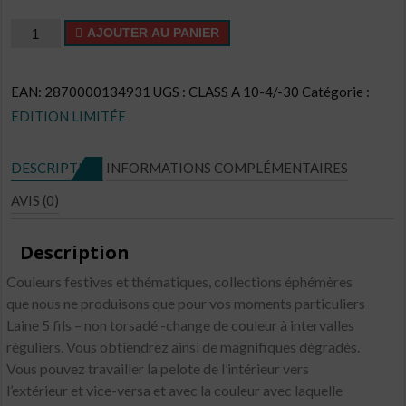
quantité
AJOUTER AU PANIER
de
Cake
EAN:
2870000134931
UGS :
CLASS A 10-4/-30
Catégorie :
CL
EDITION LIMITÉE
N°E29
DESCRIPTION
INFORMATIONS COMPLÉMENTAIRES
AVIS (0)
Description
Couleurs festives et thématiques, collections éphémères
que nous ne produisons que pour vos moments particuliers
Laine 5 fils – non torsadé -change de couleur à intervalles
réguliers. Vous obtiendrez ainsi de magnifiques dégradés.
Vous pouvez travailler la pelote de l’intérieur vers
l’extérieur et vice-versa et avec la couleur avec laquelle