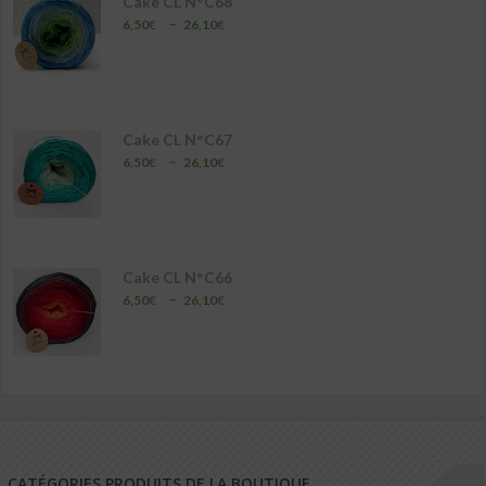
Cake CL N°C68
Plage
–
6,50
€
26,10
€
de
prix :
6,50€
à
26,10€
Cake CL N°C67
Plage
–
6,50
€
26,10
€
de
prix :
6,50€
à
26,10€
Cake CL N°C66
Plage
–
6,50
€
26,10
€
de
prix :
6,50€
à
26,10€
CATÉGORIES PRODUITS DE LA BOUTIQUE