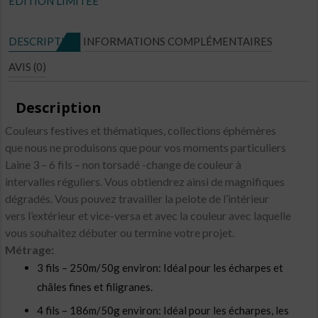
EDITION LIMITÉE
N°E42
DESCRIPTION
INFORMATIONS COMPLÉMENTAIRES
AVIS (0)
Description
Couleurs festives et thématiques, collections éphémères
que nous ne produisons que pour vos moments particuliers
Laine 3 – 6 fils – non torsadé -change de couleur à
intervalles réguliers. Vous obtiendrez ainsi de magnifiques
dégradés. Vous pouvez travailler la pelote de l’intérieur
vers l’extérieur et vice-versa et avec la couleur avec laquelle
vous souhaitez débuter ou termine votre projet.
Métrage:
3 fils – 250m/50g environ: Idéal pour les écharpes et
châles fines et filigranes.
4 fils – 186m/50g environ: Idéal pour les écharpes, les