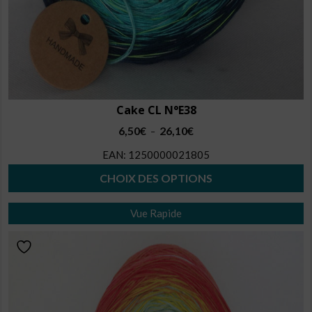
du
produit
Cake CL N°E38
Plage
6,50
€
26,10
€
–
de
EAN:
1250000021805
prix :
6,50€
CHOIX DES OPTIONS
à
Ce
26,10€
Vue Rapide
produit
a
plusieurs
variations.
Les