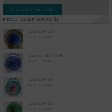
Faites plaisirs à vos proches
PRODUITS LES MIEUX NOTÉS
Cake CL N°C19
Plage
–
6,50
€
26,10
€
de
prix :
6,50€
à
Confetti CL N°CO8
26,10€
Plage
–
4,35
€
17,40
€
de
prix :
4,35€
à
Cake CL N°E9
17,40€
Plage
–
8,70
€
26,10
€
de
prix :
8,70€
à
Cake CL N°C55
26,10€
Plage
–
6,50
€
26,10
€