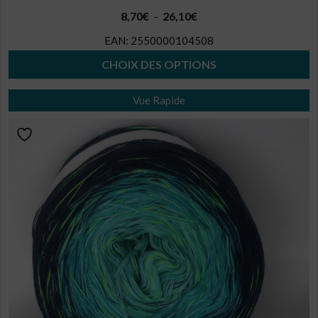
Plage
8,70
€
26,10
€
–
de
EAN:
2550000104508
prix :
8,70€
CHOIX DES OPTIONS
à
Ce
26,10€
Vue Rapide
produit
a
plusieurs
variations.
Les
options
peuvent
être
choisies
sur
la
page