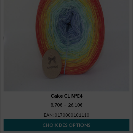
options
peuvent
être
choisies
sur
la
page
du
produit
Cake CL N°E4
Plage
8,70
€
26,10
€
–
de
EAN:
0170000101110
prix :
8,70€
CHOIX DES OPTIONS
à