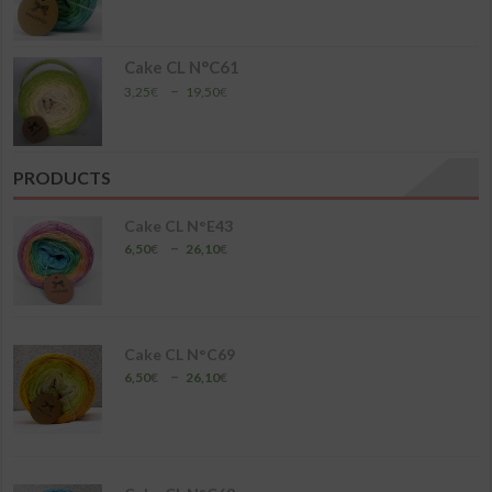
de
prix :
6,50€
à
Cake CL N°C61
26,10€
Plage
–
3,25
€
19,50
€
de
prix :
3,25€
à
PRODUCTS
19,50€
Cake CL N°E43
Plage
–
6,50
€
26,10
€
de
prix :
6,50€
à
26,10€
Cake CL N°C69
Plage
–
6,50
€
26,10
€
de
prix :
6,50€
à
26,10€