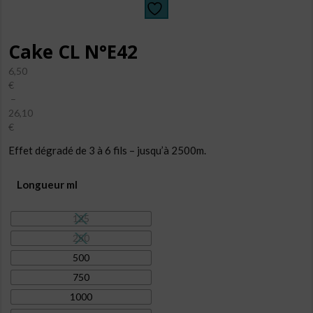
Cake CL N°E42
6,50
€
–
26,10
€
Plage
Effet dégradé de 3 à 6 fils – jusqu’à 2500m.
de
prix :
6,50€
Longueur ml
à
26,10€
125
250
500
750
1000