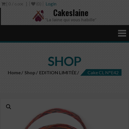
[ 0 /
]
(0)
Login
0,00€
Cakeslaine
"La laine qui vous habille"
SHOP
Home
Shop
EDITION LIMITÉE
Cake CL N°E42