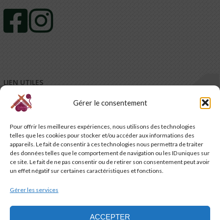
LIEN UTILES
Gérer le consentement
Mentions légales
Conditions générales de vente – CGV
Pour offrir les meilleures expériences, nous utilisons des technologies
Conditions générales d’utilisation – CGU
telles que les cookies pour stocker et/ou accéder aux informations des
Code de promotion, coupon et petits cadeaux de bienvenue
appareils. Le fait de consentir à ces technologies nous permettra de traiter
Charte de confidentialité
des données telles que le comportement de navigation ou les ID uniques sur
Service-client & réclamations
ce site. Le fait de ne pas consentir ou de retirer son consentement peut avoir
un effet négatif sur certaines caractéristiques et fonctions.
Emballage, livraison et suivi de vos commandes
Nous contacter
Gérer les services
Politique de cookies (UE)
ACCEPTER