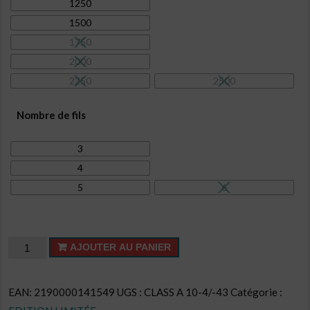
1250
1500
1750
2000
2250
2500
Nombre de fils
3
4
5
6
quantité
AJOUTER AU PANIER
de
Cake
EAN:
2190000141549
UGS :
CLASS A 10-4/-43
Catégorie :
CL