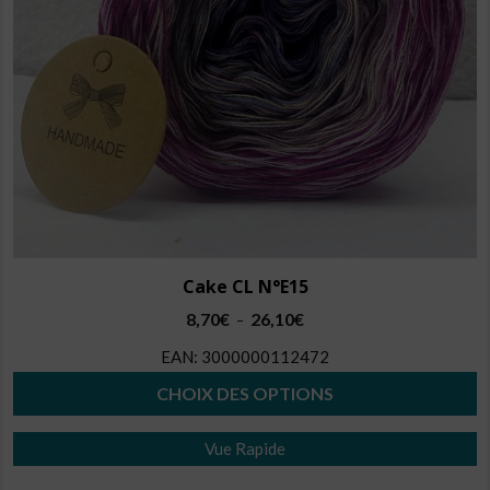
Cake CL N°E15
Plage
8,70
€
26,10
€
–
de
EAN:
3000000112472
prix :
8,70€
CHOIX DES OPTIONS
à
Ce
26,10€
Vue Rapide
produit
a