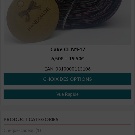
du
produit
Cake CL N°E17
Plage
6,50
€
19,50
€
–
de
EAN:
0310000113106
prix :
6,50€
CHOIX DES OPTIONS
à
Ce
19,50€
Vue Rapide
produit
a
plusieurs
PRODUCT CATEGORIES
variations.
Les
Chèque-cadeau
(1)