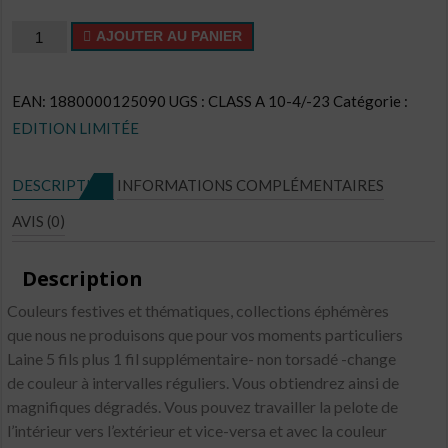
quantité
AJOUTER AU PANIER
de
Cake
EAN:
1880000125090
UGS :
CLASS A 10-4/-23
Catégorie :
CL
EDITION LIMITÉE
N°E22
DESCRIPTION
INFORMATIONS COMPLÉMENTAIRES
AVIS (0)
Description
Couleurs festives et thématiques, collections éphémères
que nous ne produisons que pour vos moments particuliers
Laine 5 fils plus 1 fil supplémentaire- non torsadé -change
de couleur à intervalles réguliers. Vous obtiendrez ainsi de
magnifiques dégradés. Vous pouvez travailler la pelote de
l’intérieur vers l’extérieur et vice-versa et avec la couleur