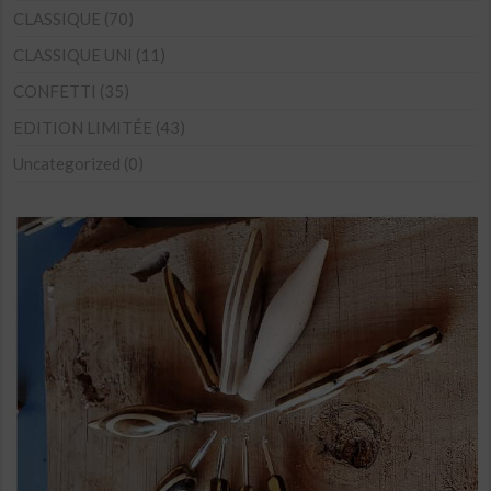
options
CLASSIQUE
(70)
peuvent
CLASSIQUE UNI
(11)
être
CONFETTI
(35)
choisies
sur
EDITION LIMITÉE
(43)
la
Uncategorized
(0)
page
du
produit