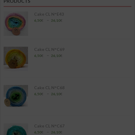
PRODUCTS
19,50€
Cake CL N°E43
Plage
–
6,50
€
26,10
€
de
prix :
6,50€
à
26,10€
Cake CL N°C69
Plage
–
6,50
€
26,10
€
de
prix :
6,50€
à
26,10€
Cake CL N°C68
Plage
–
6,50
€
26,10
€
de
prix :
6,50€
à
26,10€
Cake CL N°C67
Plage
–
6,50
€
26,10
€