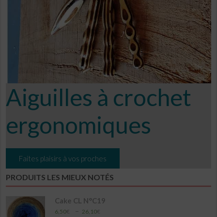
Aiguilles à crochet
ergonomiques
Faites plaisirs à vos proches
PRODUITS LES MIEUX NOTÉS
Cake CL N°C19
Plage
–
6,50
€
26,10
€