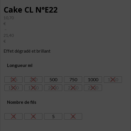
Cake CL N°E22
10,70
€
–
21,40
€
Plage
Effet dégradé et brillant
de
prix :
10,70€
Longueur ml
à
21,40€
125
250
500
750
1000
1250
1500
1750
2000
2250
2500
Nombre de fils
3
4
5
6