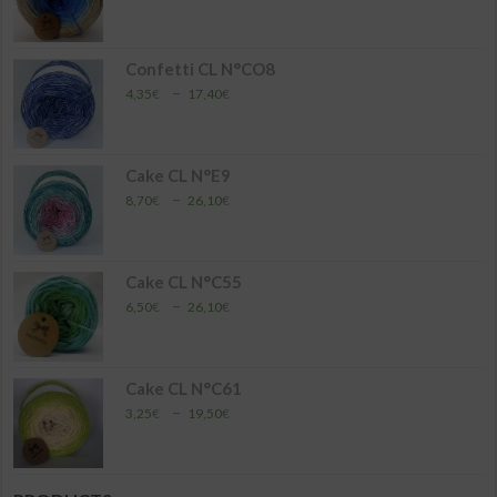
de
prix :
6,50€
à
Confetti CL N°CO8
26,10€
Plage
–
4,35
€
17,40
€
de
prix :
4,35€
à
Cake CL N°E9
17,40€
Plage
–
8,70
€
26,10
€
de
prix :
8,70€
à
Cake CL N°C55
26,10€
Plage
–
6,50
€
26,10
€
de
prix :
6,50€
à
Cake CL N°C61
26,10€
Plage
–
3,25
€
19,50
€
de
prix :
3,25€
à