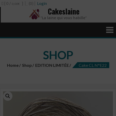
[ 0 /
]
(0)
Login
0,00€
Cakeslaine
"La laine qui vous habille"
SHOP
Home
Shop
EDITION LIMITÉE
Cake CL N°E22