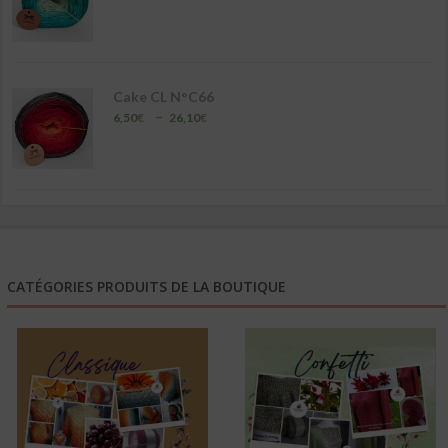
de
prix :
6,50€
à
26,10€
Cake CL N°C66
Plage
–
6,50
€
26,10
€
de
prix :
6,50€
à
26,10€
CATÉGORIES PRODUITS DE LA BOUTIQUE