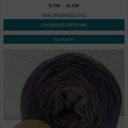
Plage
8,70
€
26,10
€
–
de
EAN:
2910000113762
prix :
8,70€
CHOIX DES OPTIONS
à
Ce
26,10€
Vue Rapide
produit
a
plusieurs
variations.
Les
options
peuvent
être
choisies
sur
la
page