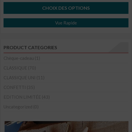
8,70€
CHOIX DES OPTIONS
à
Ce
26,10€
Vue Rapide
produit
a
plusieurs
PRODUCT CATEGORIES
variations.
Les
Chèque-cadeau
(1)
options
CLASSIQUE
(70)
peuvent
CLASSIQUE UNI
(11)
être
CONFETTI
(35)
choisies
sur
EDITION LIMITÉE
(43)
la
Uncategorized
(0)
page
du
produit