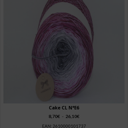
variations.
Les
options
peuvent
être
choisies
sur
la
page
du
produit
Cake CL N°E6
Plage
8,70
€
26,10
€
–
de
EAN:
2610000101737
prix :