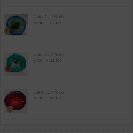
à
26,10€
Cake CL N°C68
Plage
–
6,50
€
26,10
€
de
prix :
6,50€
à
26,10€
Cake CL N°C67
Plage
–
6,50
€
26,10
€
de
prix :
6,50€
à
26,10€
Cake CL N°C66
Plage
–
6,50
€
26,10
€
de
prix :
6,50€
à
26,10€