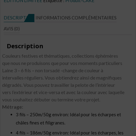
EDITION LIMITÉE
Étiquette :
Produit-CAKE
N°E0
DESCRIPTION
INFORMATIONS COMPLÉMENTAIRES
AVIS (0)
Description
Couleurs festives et thématiques, collections éphémères
que nous ne produisons que pour vos moments particuliers
Laine 3 – 6 fils – non torsadé -change de couleur à
intervalles réguliers. Vous obtiendrez ainsi de magnifiques
dégradés. Vous pouvez travailler la pelote de l’intérieur
vers l’extérieur et vice-versa et avec la couleur avec laquelle
vous souhaitez débuter ou termine votre projet.
Métrage:
3 fils – 250m/50g environ: Idéal pour les écharpes et
châles fines et filigranes.
4 fils – 186m/50g environ: Idéal pour les écharpes, les