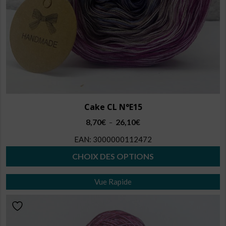
la
page
du
produit
Cake CL N°E15
Plage
8,70
€
26,10
€
–
de
EAN:
3000000112472
prix :
8,70€
CHOIX DES OPTIONS
à
Ce
26,10€
Vue Rapide
produit
a
plusieurs