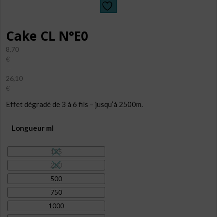
Cake CL N°E0
8,70
€
–
26,10
€
Plage
Effet dégradé de 3 à 6 fils – jusqu’à 2500m.
de
prix :
8,70€
Longueur ml
à
26,10€
125
250
500
750
1000