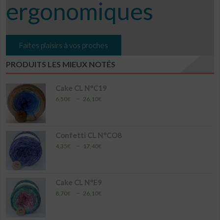
ergonomiques
Faites plaisirs à vos proches
PRODUITS LES MIEUX NOTÉS
Cake CL N°C19
Plage
–
6,50
€
26,10
€
de
prix :
6,50€
à
Confetti CL N°CO8
26,10€
Plage
–
4,35
€
17,40
€
de
prix :
4,35€
à
Cake CL N°E9
17,40€
Plage
–
8,70
€
26,10
€
de
prix :
8,70€