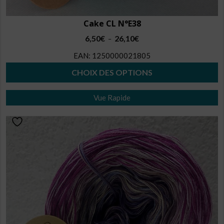
Cake CL N°E38
Plage
6,50
€
26,10
€
–
de
EAN:
1250000021805
prix :
6,50€
CHOIX DES OPTIONS
à
Ce
26,10€
Vue Rapide
produit
a
plusieurs
variations.
Les
options
peuvent
être
choisies
sur