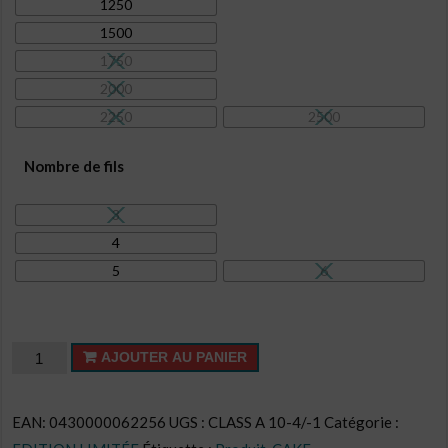
1250
1500
1750
2000
2250
2500
Nombre de fils
3
4
5
6
quantité
AJOUTER AU PANIER
de
Cake
EAN:
0430000062256
UGS :
CLASS A 10-4/-1
Catégorie :
CL