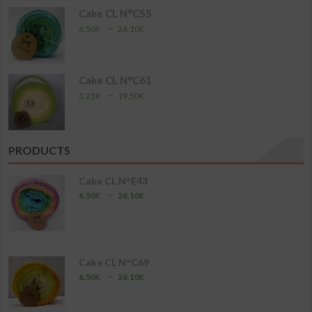
à
Cake CL N°C55
26,10€
Plage
–
6,50
€
26,10
€
de
prix :
6,50€
à
Cake CL N°C61
26,10€
Plage
–
3,25
€
19,50
€
de
prix :
3,25€
à
PRODUCTS
19,50€
Cake CL N°E43
Plage
–
6,50
€
26,10
€
de
prix :
6,50€
à
26,10€
Cake CL N°C69
Plage
–
6,50
€
26,10
€
de
prix :
6,50€