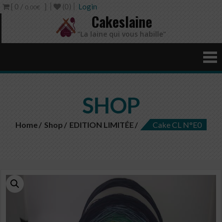
[ 0 /
]
(0)
Login
0,00€
Cakeslaine
"La laine qui vous habille"
SHOP
Home
Shop
EDITION LIMITÉE
Cake CL N°E0