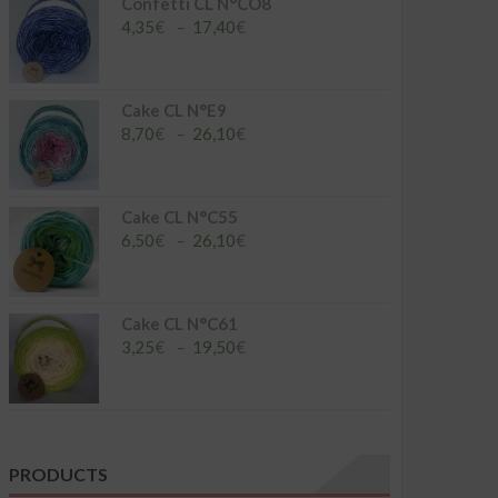
à
Confetti CL N°CO8
26,10€
Plage
4,35
€
–
17,40
€
de
prix :
4,35€
à
Cake CL N°E9
17,40€
Plage
8,70
€
–
26,10
€
de
prix :
8,70€
à
Cake CL N°C55
26,10€
Plage
6,50
€
–
26,10
€
de
prix :
6,50€
à
Cake CL N°C61
26,10€
Plage
3,25
€
–
19,50
€
de
prix :
3,25€
à
19,50€
PRODUCTS