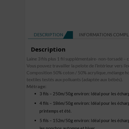
DESCRIPTION
INFORMATIONS COMPL
Description
Laine 3 fils plus 1 fil supplémentaire- non-torsadé – c
Vous pouvez travailler la pelote de l’intérieur vers l’e
Composition 50% coton / 50% acrylique, mélange ho
textiles testés aux polluants (adaptée aux bébés).
Métrage:
3 fils – 250m/50g environ: Idéal pour les écharpe
4 fils – 186m/50g environ: Idéal pour les écharpes
printemps et été.
5 fils – 152m/50g environ: Idéal pour les écharpes
les ponchos automne et hiver.