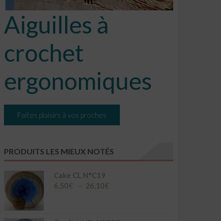
Aiguilles à
crochet
ergonomiques
Faites plaisirs à vos proches
PRODUITS LES MIEUX NOTÉS
Cake CL N°C19
Plage
6,50
€
–
26,10
€
de
prix :
6,50€