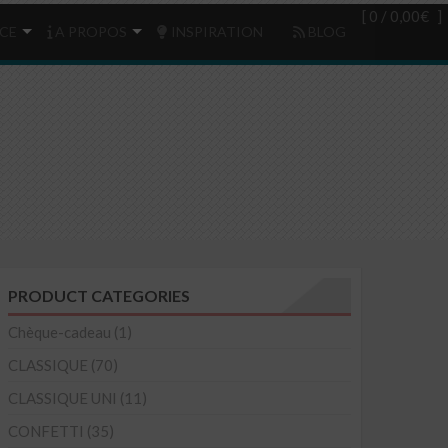
Login
(0)
[ 0 /
0,00€
]
CE
A PROPOS
INSPIRATION
BLOG
PRODUCT CATEGORIES
Chèque-cadeau
(1)
CLASSIQUE
(70)
CLASSIQUE UNI
(11)
CONFETTI
(35)