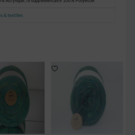
% Acrylique, fil supplémentaire 100% Polyester
s & textiles