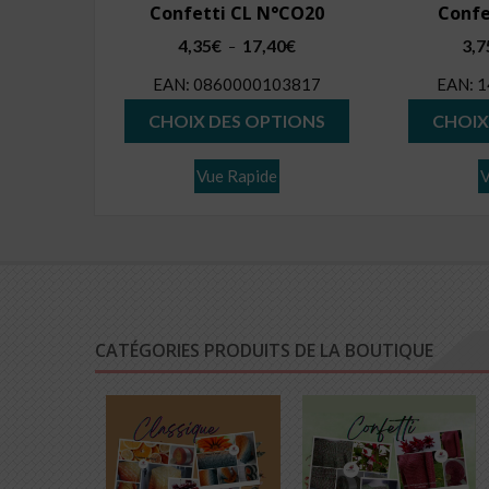
Confetti CL N°CO20
Confe
Plage
4,35
€
17,40
€
3,7
–
de
EAN:
0860000103817
EAN:
1
prix :
Ce
4,35€
CHOIX DES OPTIONS
CHOIX
produit
à
17,40€
a
Vue Rapide
V
plusieurs
variations.
Les
options
peuvent
être
CATÉGORIES PRODUITS DE LA BOUTIQUE
choisies
sur
la
page