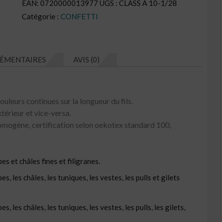
EAN:
0720000013977
UGS :
CLASS A 10-1/28
Confetti
Catégorie :
CONFETTI
CL
N°CO28
ÉMENTAIRES
AVIS (0)
ouleurs continues sur la longueur du fils.
xtérieur et vice-versa.
mogène, certification selon oekotex standard 100,
s et châles fines et filigranes.
, les châles, les tuniques, les vestes, les pulls et gilets
, les châles, les tuniques, les vestes, les pulls, les gilets,