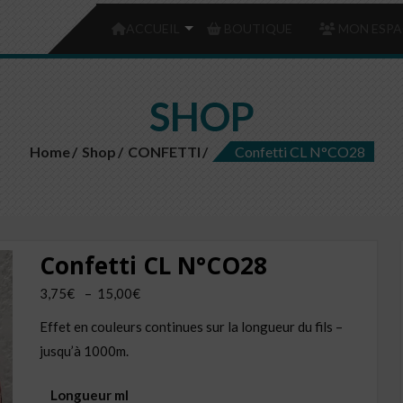
ACCUEIL
BOUTIQUE
MON ESPA
SHOP
Home
Shop
CONFETTI
Confetti CL N°CO28
Confetti CL N°CO28
Plage
3,75
€
–
15,00
€
de
Effet en couleurs continues sur la longueur du fils –
prix :
jusqu’à 1000m.
3,75€
à
Longueur ml