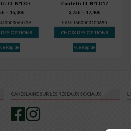
tti CL N°CO7
Confetti CL N°CO17
Plage
Plage
5
€
15,00
€
3,75
€
17,40
€
–
–
de
de
440000064739
EAN:
1580000100690
prix :
prix :
Ce
Ce
3,75€
3,75€
 DES OPTIONS
CHOIX DES OPTIONS
produit
produit
à
à
15,00€
17,40€
a
a
ue Rapide
Vue Rapide
plusieurs
plusieur
variations.
variatio
Les
Les
options
options
peuvent
peuvent
être
être
L
CAKESLAINE SUR LES RÉSEAUX SOCIAUX
choisies
choisies
sur
sur
la
la
page
page