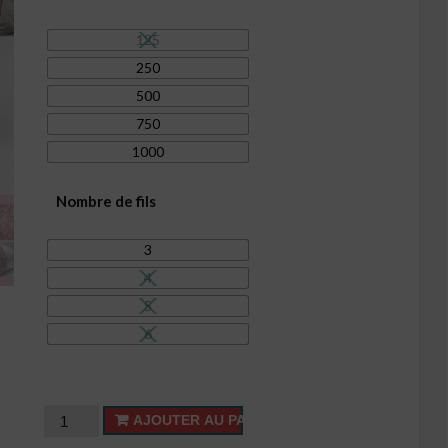
15,00€
125
250
500
750
1000
Nombre de fils
3
4
5
6
quantité
AJOUTER AU PANIER
de